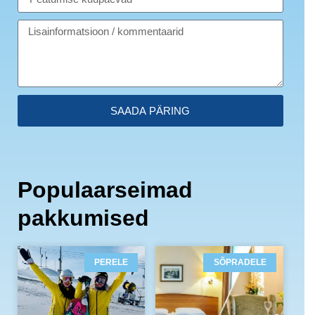
SAADA PÄRING
Populaarseimad
pakkumised
PERELE
SÕPRADELE