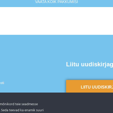
VAATA KÕIK PAKKUMISI
Liitu uudiskirja
sti
LIITU UUDISKI
 mõnikord teie seadmesse
. Seda teevad ka enamik suuri