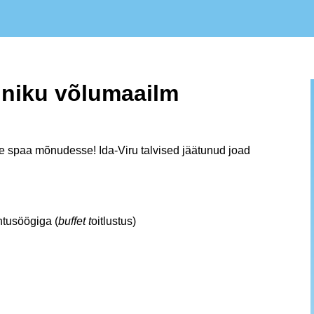
nniku võlumaailm
sse spaa mõnudesse!
Ida-Viru talvised jäätunud joad
htusöögiga (
buffet t
oitlustus)