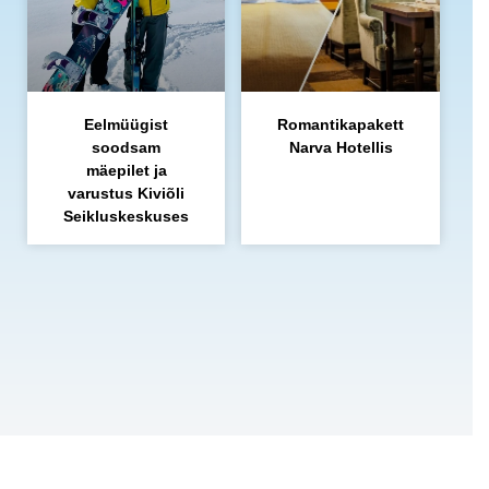
Eelmüügist
Romantikapakett
soodsam
Narva Hotellis
mäepilet ja
varustus Kiviõli
Seikluskeskuses