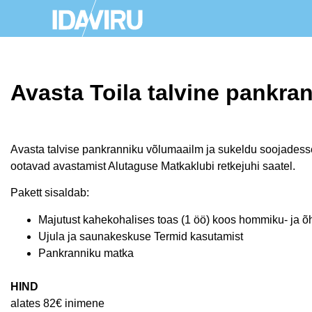
Avasta Toila talvine pankra
Avasta talvise pankranniku võlumaailm ja sukeldu soojade
ootavad avastamist Alutaguse Matkaklubi retkejuhi saatel.
Pakett sisaldab:
Majutust kahekohalises toas (1 öö) koos hommiku- ja õ
Ujula ja saunakeskuse Termid kasutamist
Pankranniku matka
HIND
alates 82€ inimene