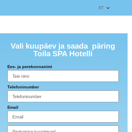
ET
Vali kuupäev ja saada päring
Toila SPA Hotelli
Ees- ja perekonnanimi
Telefoninumber
Email