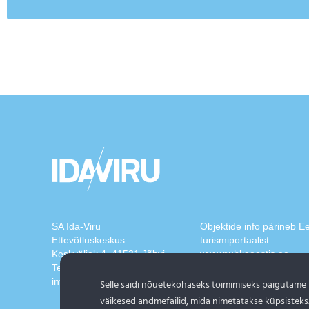
SA Ida-Viru
Objektide info pärineb Ee
Ettevõtluskeskus
turismiportaalist
Keskväljak 4, 41531 Jõhvi
www.puhkaeestis.ee
Tel.:
+372 3370 568
info@ivek.ee
Selle saidi nõuetekohaseks toimimiseks paigutame
väikesed andmefailid, mida nimetatakse küpsisteks