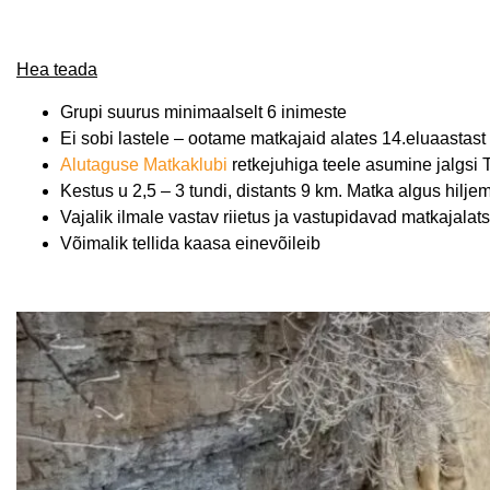
Hea teada
Grupi suurus minimaalselt 6 inimeste
Ei sobi lastele – ootame matkajaid alates 14.eluaastast
Alutaguse Matkaklubi
retkejuhiga teele asumine jalgsi T
Kestus u 2,5 – 3 tundi, distants 9 km. Matka algus hiljem
Vajalik ilmale vastav riietus ja vastupidavad matkajalats
Võimalik tellida kaasa einevõileib