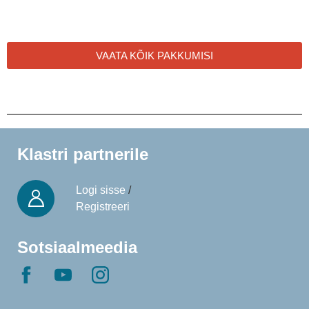
VAATA KÕIK PAKKUMISI
Klastri partnerile
Logi sisse
/
Registreeri
Sotsiaalmeedia