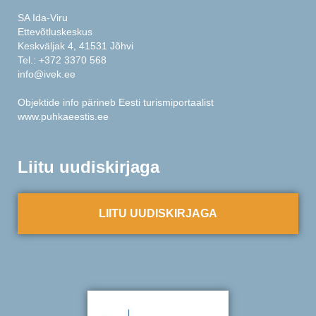
SA Ida-Viru
Ettevõtluskeskus
Keskväljak 4, 41531 Jõhvi
Tel.:
+372 3370 568
info@ivek.ee
Objektide info pärineb Eesti turismiportaalist
www.puhkaeestis.ee
Liitu uudiskirjaga
LIITU UUDISKIRJAGA