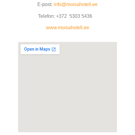
E-post:
info@moisahotell.ee
Telefon: +372
5303 5436
www.moisahotell.ee