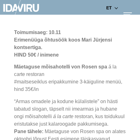
ET
Toimumisaeg: 10.11
Erimenüüga õhtusöök koos Mari Jürjensi
kontsertiga.
HIND 50€ / inimene
Mäetaguse mõisahotelli von Rosen spa
á la
carte restoran
#maitseseiklus eripakkumine 3-käiguline menüü,
hind 35€/in
“Armas omadele ja kodune külalistele” on hästi
tabatud slogan, täpselt nii imearmas ja hubane
ongi mõisahotelli
á la carte
restoran, kus toidukuul
eristutakse just kalaroogade pakkumisega.
Pane tähele:
Mäetaguse von Rosen spa on alates
oktoobri lõpust Eesti esimene täiskasvanud