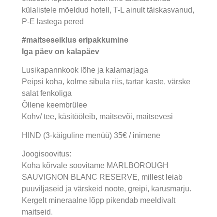
külalistele mõeldud hotell, T-L ainult täiskasvanud,
P-E lastega pered
#maitseseiklus eripakkumine
Iga päev on kalapäev
Lusikapannkook lõhe ja kalamarjaga
Peipsi koha, kolme sibula riis, tartar kaste, värske
salat fenkoliga
Õllene keembrülee
Kohv/ tee, käsitööleib, maitsevõi, maitsevesi
HIND (3-käiguline menüü) 35€ / inimene
Joogisoovitus:
Koha kõrvale soovitame MARLBOROUGH
SAUVIGNON BLANC RESERVE, millest leiab
puuviljaseid ja värskeid noote, greipi, karusmarju.
Kergelt mineraalne lõpp pikendab meeldivalt
maitseid.