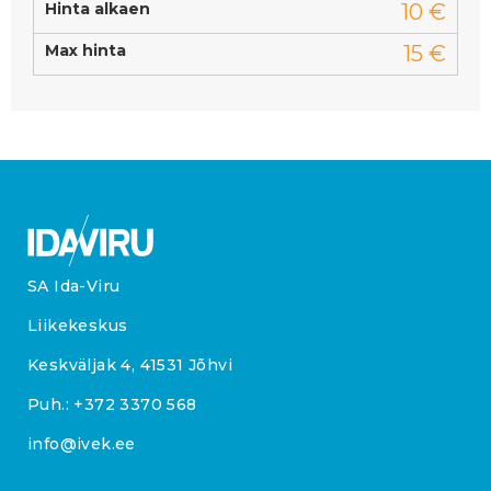
Hinta alkaen
10 €
Max hinta
15 €
SA Ida-Viru
Liikekeskus
Keskväljak 4, 41531 Jõhvi
Puh.:
+372 3370 568
info@ivek.ee