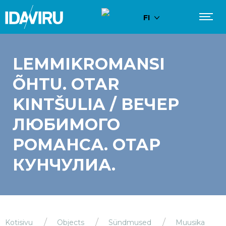
FI
LEMMIKROMANSI
ÕHTU. OTAR
KINTŠULIA / ВЕЧЕР
ЛЮБИМОГО
РОМАНСА. ОТАР
КУНЧУЛИА.
Kotisivu
Objects
Sündmused
Muusika