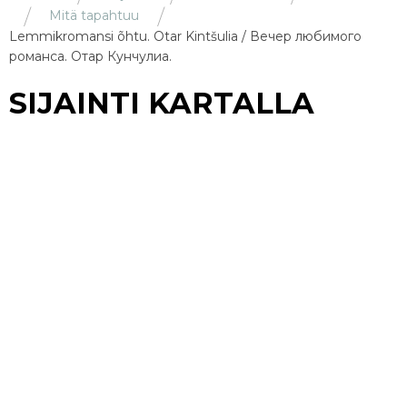
Mitä tapahtuu
Lemmikromansi õhtu. Otar Kintšulia / Вечер любимого
романса. Отар Кунчулиа.
SIJAINTI KARTALLA