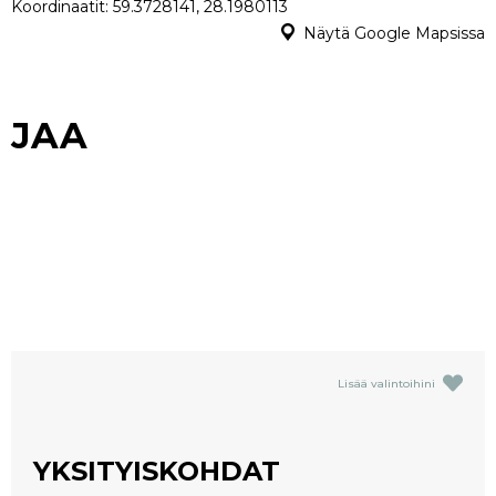
Koordinaatit: 59.3728141, 28.1980113
Näytä Google Mapsissa
JAA
Lisää valintoihini
YKSITYISKOHDAT