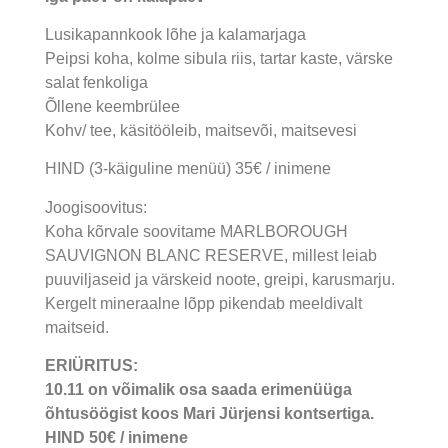
Lusikapannkook lõhe ja kalamarjaga
Peipsi koha, kolme sibula riis, tartar kaste, värske
salat fenkoliga
Õllene keembrülee
Kohv/ tee, käsitööleib, maitsevõi, maitsevesi
HIND (3-käiguline menüü) 35€ / inimene
Joogisoovitus:
Koha kõrvale soovitame MARLBOROUGH
SAUVIGNON BLANC RESERVE, millest leiab
puuviljaseid ja värskeid noote, greipi, karusmarju.
Kergelt mineraalne lõpp pikendab meeldivalt
maitseid.
ERIÜRITUS:
10.11 on võimalik osa saada erimenüüga
õhtusöögist koos Mari Jürjensi kontsertiga.
HIND 50€ / inimene