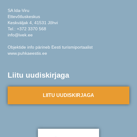
SA Ida-Viru
Ettevõtluskeskus
Keskväljak 4, 41531 Jõhvi
Tel.:
+372 3370 568
info@ivek.ee
Objektide info pärineb Eesti turismiportaalist
www.puhkaeestis.ee
Liitu uudiskirjaga
LIITU UUDISKIRJAGA