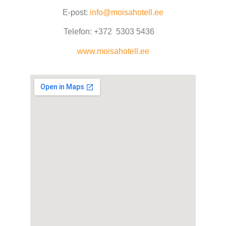
E-post:
info@moisahotell.ee
Telefon: +372
5303 5436
www.moisahotell.ee