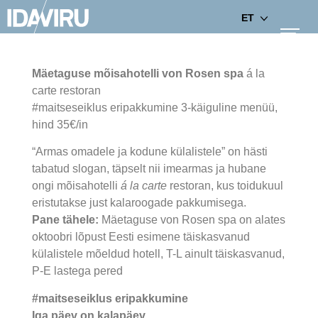
ET
Mäetaguse mõisahotelli von Rosen spa
á la
carte restoran
#maitseseiklus eripakkumine 3-käiguline menüü,
hind 35€/in
“Armas omadele ja kodune külalistele” on hästi
tabatud slogan, täpselt nii imearmas ja hubane
ongi mõisahotelli
á la carte
restoran, kus toidukuul
eristutakse just kalaroogade pakkumisega.
Pane tähele:
Mäetaguse von Rosen spa on alates
oktoobri lõpust Eesti esimene täiskasvanud
külalistele mõeldud hotell, T-L ainult täiskasvanud,
P-E lastega pered
#maitseseiklus eripakkumine
Iga päev on kalapäev