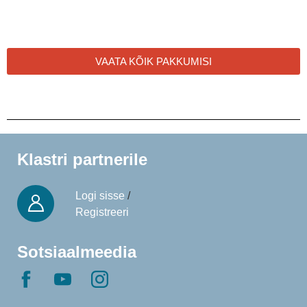
VAATA KÕIK PAKKUMISI
Klastri partnerile
Logi sisse
/
Registreeri
Sotsiaalmeedia