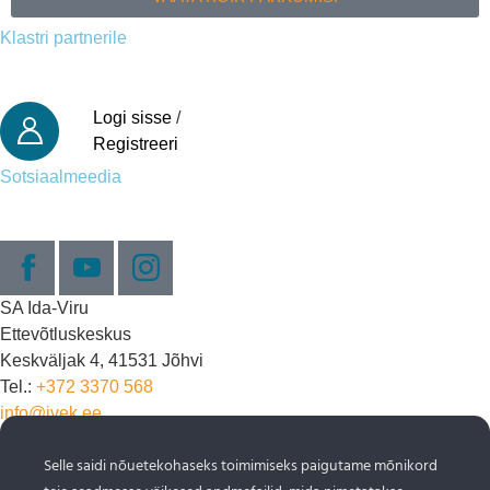
Klastri partnerile
Logi sisse
/
Registreeri
Sotsiaalmeedia
SA Ida-Viru
Ettevõtluskeskus
Keskväljak 4, 41531 Jõhvi
Tel.:
+372 3370 568
info@ivek.ee
Objektide info pärineb Eesti turismiportaalist
Selle saidi nõuetekohaseks toimimiseks paigutame mõnikord
www.puhkaeestis.ee
Liitu uudiskirjaga