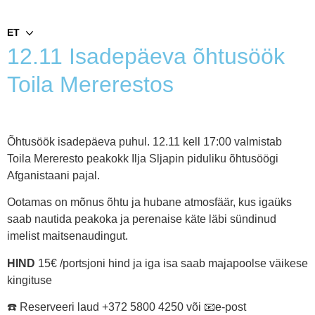
ET
12.11 Isadepäeva õhtusöök
Toila Mererestos
Õhtusöök isadepäeva puhul. 12.11 kell 17:00 valmistab
Toila Mereresto peakokk Ilja Sljapin piduliku õhtusöögi
Afganistaani pajal.
Ootamas on mõnus õhtu ja hubane atmosfäär, kus igaüks
saab nautida peakoka ja perenaise käte läbi sündinud
imelist maitsenaudingut.
HIND
15€ /portsjoni hind ja iga isa saab majapoolse väikese
kingituse
☎️ Reserveeri laud +372 5800 4250 või 📧e-post