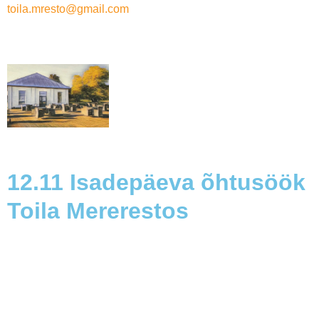
toila.mresto@gmail.com
12.11 Isadepäeva õhtusöök
Toila Mererestos
Saada päring või küsi
lisainfot