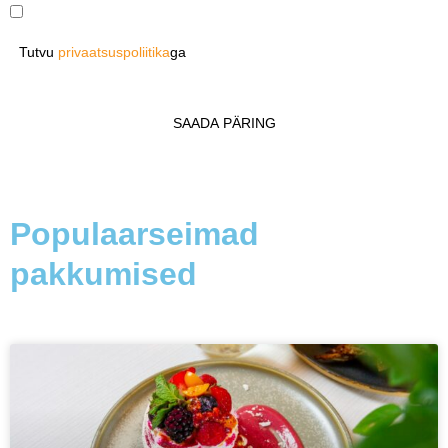
Nõustun minu andmete säilitamisega vastavalt
privaatsuspoliitikale
Tutvu
privaatsuspoliitika
ga
Populaarseimad
pakkumised