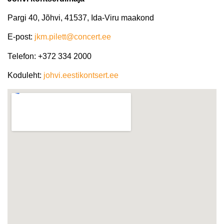
Pargi 40, Jõhvi, 41537, Ida-Viru maakond
E-post
:
jkm.pilett@concert.ee
Теlefon
: +372 334 2000
Koduleht
:
johvi.eestikontsert.ee