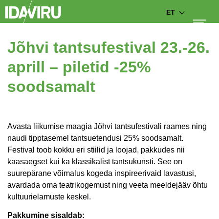
ET
Jõhvi tantsufestival 23.-26.
aprill – piletid -25%
soodsamalt
Avasta liikumise maagia Jõhvi tantsufestivali raames ning
naudi tipptasemel tantsuetendusi 25% soodsamalt.
Festival toob kokku eri stiilid ja loojad, pakkudes nii
kaasaegset kui ka klassikalist tantsukunsti. See on
suurepärane võimalus kogeda inspireerivaid lavastusi,
avardada oma teatrikogemust ning veeta meeldejääv õhtu
kultuurielamuste keskel.
Pakkumine sisaldab: