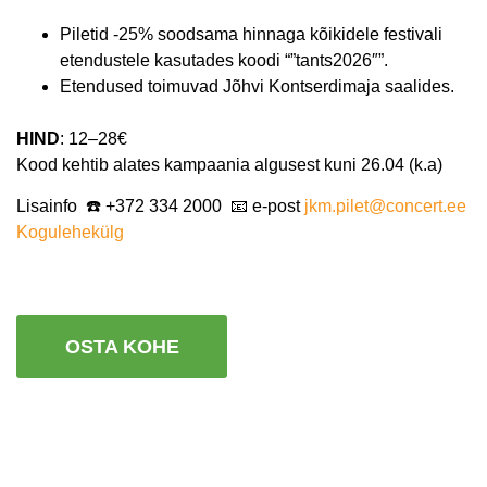
Piletid -25% soodsama hinnaga kõikidele festivali
etendustele kasutades koodi “”tants2026″”.
Etendused toimuvad Jõhvi Kontserdimaja saalides.
HIND
: 12–28€
Kood kehtib alates kampaania algusest kuni 26.04 (k.a)
Lisainfo ☎️ +372 334 2000 📧 e-post
jkm.pilet@concert.ee
Kogulehekülg
OSTA KOHE