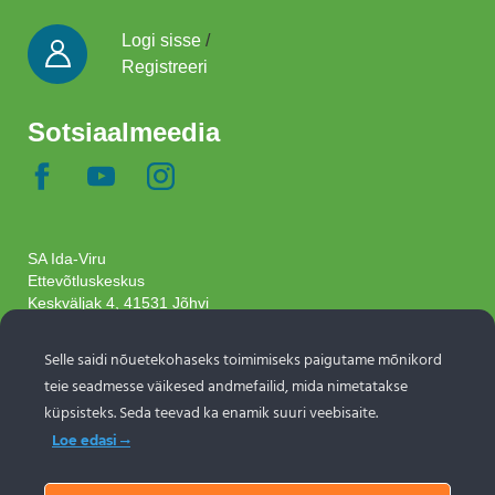
Logi sisse
/
Registreeri
Sotsiaalmeedia
SA Ida-Viru
Ettevõtluskeskus
Keskväljak 4, 41531 Jõhvi
Tel.:
+372 3370 568
info@ivek.ee
Selle saidi nõuetekohaseks toimimiseks paigutame mõnikord
teie seadmesse väikesed andmefailid, mida nimetatakse
Objektide info pärineb Eesti turismiportaalist
küpsisteks. Seda teevad ka enamik suuri veebisaite.
www.puhkaeestis.ee
Loe edasi
Liitu uudiskirjaga