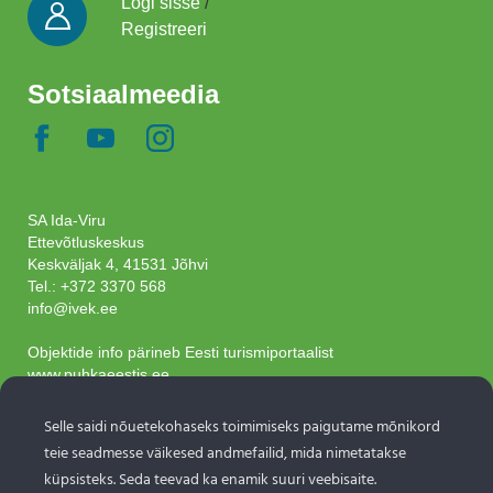
Logi sisse
/
Registreeri
Sotsiaalmeedia
SA Ida-Viru
Ettevõtluskeskus
Keskväljak 4, 41531 Jõhvi
Tel.:
+372 3370 568
info@ivek.ee
Objektide info pärineb Eesti turismiportaalist
www.puhkaeestis.ee
Selle saidi nõuetekohaseks toimimiseks paigutame mõnikord
Liitu uudiskirjaga
teie seadmesse väikesed andmefailid, mida nimetatakse
küpsisteks. Seda teevad ka enamik suuri veebisaite.