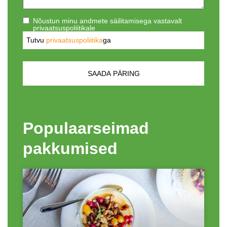
Nõustun minu andmete säilitamisega vastavalt
privaatsuspoliitikale
Tutvu
privaatsuspoliitika
ga
Populaarseimad
pakkumised