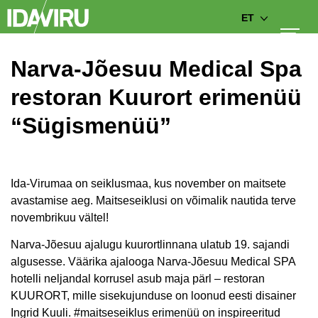
ET
Narva-Jõesuu Medical Spa
restoran Kuurort erimenüü
“Sügismenüü”
Ida-Virumaa on seiklusmaa, kus november on maitsete
avastamise aeg. Maitseseiklusi on võimalik nautida terve
novembrikuu vältel!
Narva-Jõesuu ajalugu kuurortlinnana ulatub 19. sajandi
algusesse. Väärika ajalooga Narva-Jõesuu Medical SPA
hotelli neljandal korrusel asub maja pärl – restoran
KUURORT, mille sisekujunduse on loonud eesti disainer
Ingrid Kuuli. #maitseseiklus erimenüü on inspireeritud