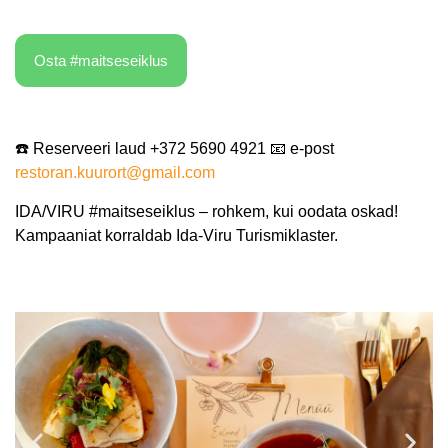
Osta #maitseseiklus
☎️ Reserveeri laud +372 5690 4921 📧 e-post
restoran.kuurort@gmail.com
IDA/VIRU #maitseseiklus – rohkem, kui oodata oskad!
Kampaaniat korraldab Ida-Viru Turismiklaster.