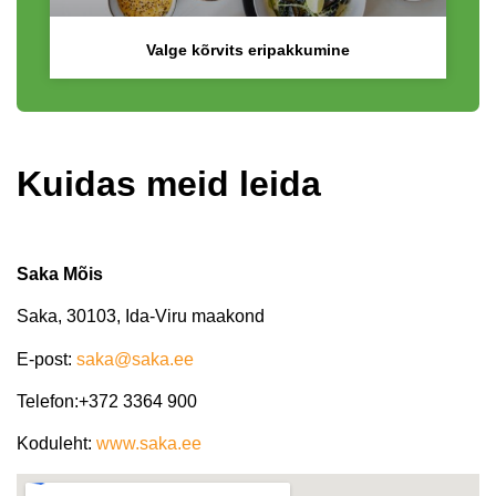
Valge kõrvits eripakkumine
Kuidas meid leida
Saka Mõis
Saka, 30103, Ida-Viru maakond
E-post:
saka@saka.ee
Telefon:+372 3364 900
Koduleht:
www.saka.ee