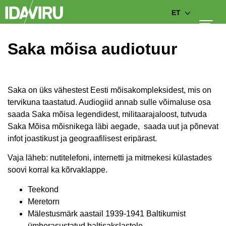
ET
Saka mõisa audiotuur
Saka on üks vähestest Eesti mõisakompleksidest, mis on
tervikuna taastatud. Audiogiid annab sulle võimaluse osa
saada
Saka mõisa legendidest, militaarajaloost, tutvuda
Saka Mõisa mõisnikega läbi aegade, saada uut ja põnevat
infot joastikust ja geograafilisest eripärast.
Vaja läheb: nutitelefoni, internetti ja mitmekesi külastades
soovi korral ka kõrvaklappe.
Teekond
Meretorn
Mälestusmärk aastail 1939-1941 Baltikumist
ümberasustatud baltisakslastele