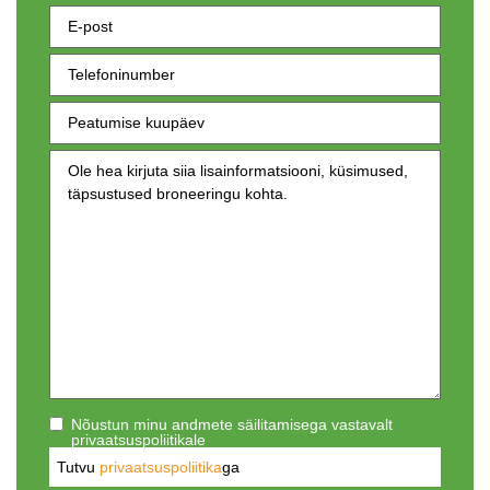
Nõustun minu andmete säilitamisega vastavalt
privaatsuspoliitikale
Tutvu
privaatsuspoliitika
ga