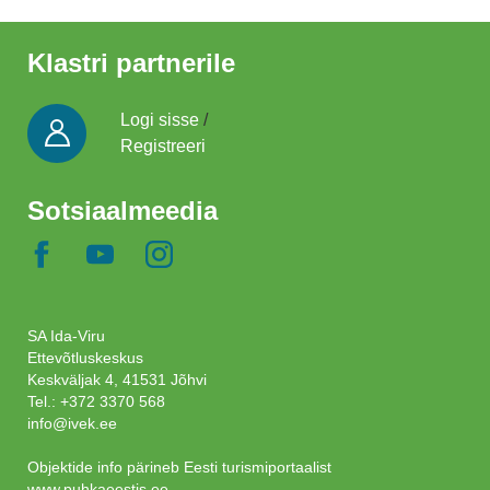
Klastri partnerile
Logi sisse
/
Registreeri
Sotsiaalmeedia
SA Ida-Viru
Ettevõtluskeskus
Keskväljak 4, 41531 Jõhvi
Tel.:
+372 3370 568
info@ivek.ee
Objektide info pärineb Eesti turismiportaalist
www.puhkaeestis.ee