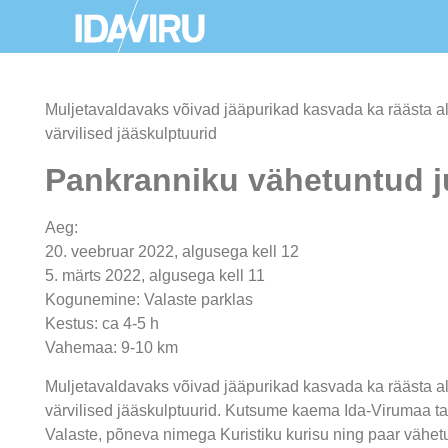
Muljetavaldavaks võivad jääpurikad kasvada ka räästa a
värvilised jääskulptuurid
Pankranniku vähetuntud 
Aeg:
20. veebruar 2022, algusega kell 12
5. märts 2022, algusega kell 11
Kogunemine: Valaste parklas
Kestus: ca 4-5 h
Vahemaa: 9-10 km
Muljetavaldavaks võivad jääpurikad kasvada ka räästa a
värvilised jääskulptuurid. Kutsume kaema Ida-Virumaa tal
Valaste, põneva nimega Kuristiku kurisu ning paar vähetu