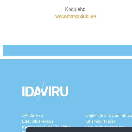
Koduleht:
www.matkaklubi.ee
SA Ida-Viru
Objektide info pärineb Ee
Ettevõtluskeskus
turismiportaalist
Keskväljak 4, 41531 Jõhvi
www.puhkaeestis.ee