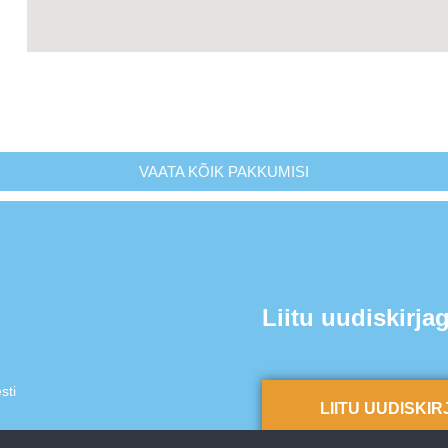
VAATA KÕIK PAKKUMISI
Liitu uudiskirja
sti
LIITU UUDISKI