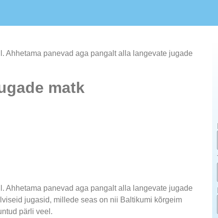
ll. Ahhetama panevad aga pangalt alla langevate jugade
jugade matk
ll. Ahhetama panevad aga pangalt alla langevate jugade
viseid jugasid, millede seas on nii Baltikumi kõrgeim
ntud pärli veel.