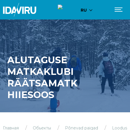
RU
ALUTAGUSE
MATKAKLUBI
RÄÄTSAMATK
HIIESOOS
Главная
Обьекты
Põnevad paigad
Loodus