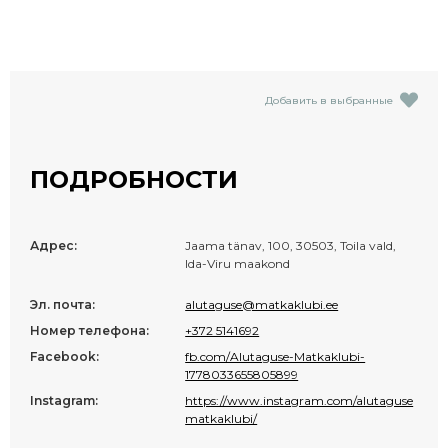
Добавить в выбранные
ПОДРОБНОСТИ
Адрес:
Jaama tänav, 100, 30503, Toila vald,
Ida-Viru maakond
Эл. почта:
alutaguse@matkaklubi.ee
Номер телефона:
+372 5141692
Facebook:
fb.com/Alutaguse-Matkaklubi-
1778033655805899
Instagram:
https://www.instagram.com/alutaguse
matkaklubi/