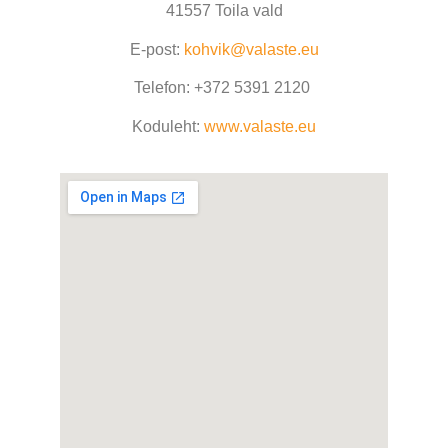
41557 Toila vald
E-post:
kohvik@valaste.eu
Telefon: +372 5391 2120
Koduleht:
www.valaste.eu