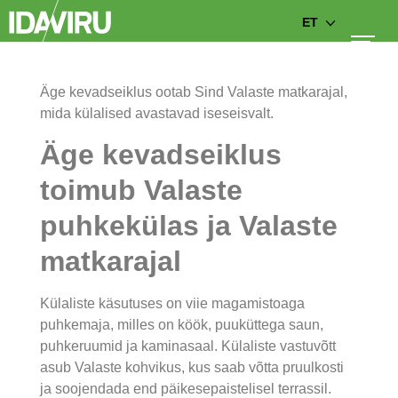
ET
Äge kevadseiklus ootab Sind Valaste matkarajal,
mida külalised avastavad iseseisvalt.
Äge kevadseiklus
toimub Valaste
puhkekülas ja Valaste
matkarajal
Külaliste käsutuses on viie magamistoaga
puhkemaja, milles on köök, puuküttega saun,
puhkeruumid ja kaminasaal. Külaliste vastuvõtt
asub Valaste kohvikus, kus saab võtta pruulkosti
ja soojendada end päikesepaistelisel terrassil.