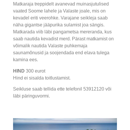
Matkaraja treppidelt avanevad muinasjutulised
vaated Soome lahele ja Valaste joale, mis on
kevadel eriti veerohke. Varajane seikleja saab
näha gigantse jääpurika sulamist joa sängis.
Matkarada viib läbi pangametsa mereranda, kus
saab nautida kevadist merd. Pärast matkamist on
võimalik nautida Valaste puhkemaja
saunamõnusid ja soojendada end elava tulega
kamina ees.
HIND
300 eurot
Hind ei sisalda toitlustamist.
Seikluse saab tellida ette telefonil 53912120 või
läbi päringuvormi.