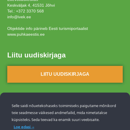
Keskväljak 4, 41531 Jõhvi
Tel.:
+372 3370 568
info@ivek.ee
Objektide info pärineb Eesti turismiportaalist
www.puhkaeestis.ee
Liitu uudiskirjaga
LIITU UUDISKIRJAGA
Selle saidi nõuetekohaseks toimimiseks paigutame mõnikord
teie seadmesse väikesed andmefailid, mida nimetatakse
küpsisteks. Seda teevad ka enamik suuri veebisaite.
Loe edasi