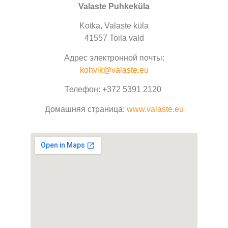
Valaste Puhkeküla
Kotka, Valaste küla
41557 Toila vald
Адрес электронной почты:
kohvik@valaste.eu
Телефон:
+372 5391 2120
Домашняя страница
:
www.valaste.eu