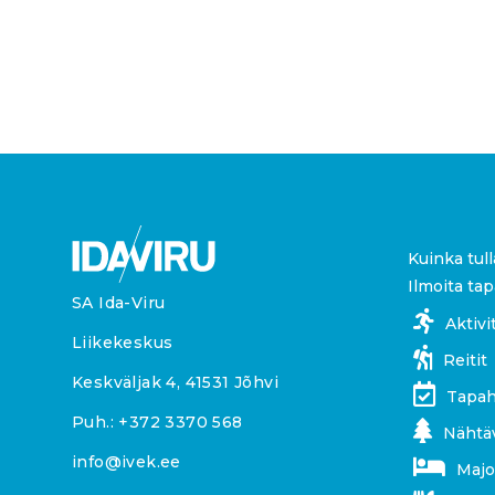
Kuinka tull
Ilmoita ta
SA Ida-Viru
Aktivi
Liikekeskus
Reitit
Keskväljak 4, 41531 Jõhvi
Tapah
Puh.:
+372 3370 568
Nähtä
info@ivek.ee
Majo