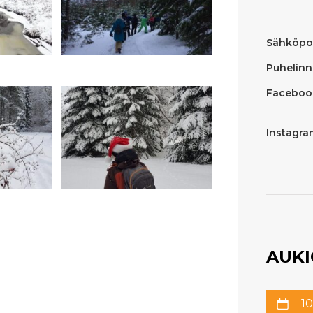
Sähköpos
Puhelinn
Faceboo
Instagra
AUKI
10