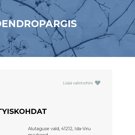
DENDROPARGIS
Lisää valintoihini
TYISKOHDAT
Alutaguse vald, 41212, Ida-Viru
maakond