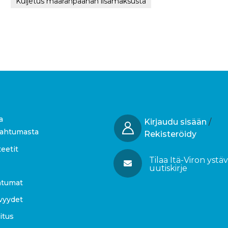
Kuljetus määränpäähän lisämaksusta
a
Kirjaudu sisään
/
pahtumasta
Rekisteröidy
teetit
Tilaa Itä-Viron ystä
uutiskirje
tumat
vyydet
itus