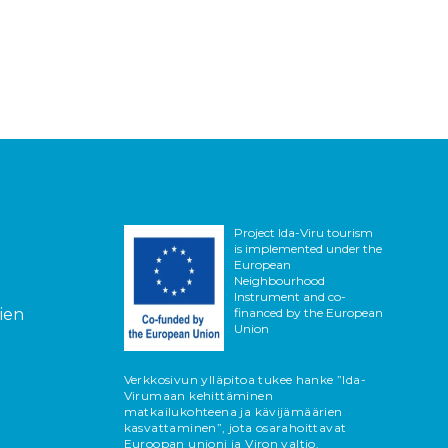
Project Ida-Viru tourism
is implemented under the
European
Neighbourhood
Instrument and co-
vien
financed by the European
Union
Verkkosivun ylläpitoa tukee hanke ”Ida-
Virumaan kehittäminen
matkailukohteena ja kävijämäärien
kasvattaminen”, jota osarahoittavat
Euroopan unioni ja Viron valtio.