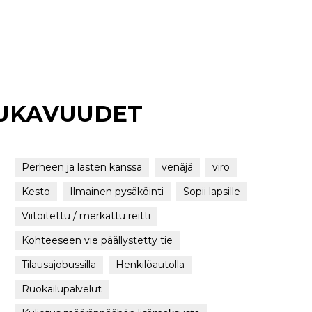
MUKAVUUDET
Perheen ja lasten kanssa
venäjä
viro
Kesto
Ilmainen pysäköinti
Sopii lapsille
Viitoitettu / merkattu reitti
Kohteeseen vie päällystetty tie
Tilausajobussilla
Henkilöautolla
Ruokailupalvelut