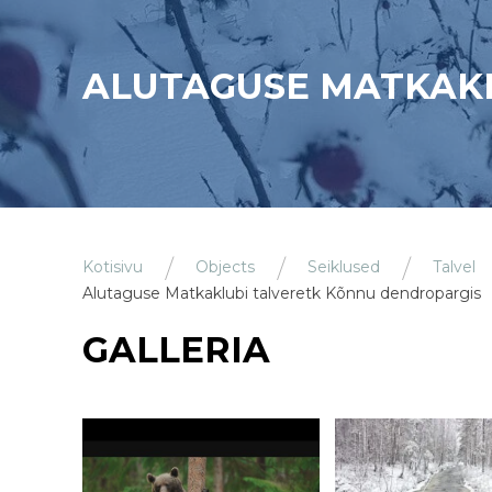
ALUTAGUSE MATKAK
Kotisivu
Objects
Seiklused
Talvel
Alutaguse Matkaklubi talveretk Kõnnu dendropargis
GALLERIA