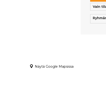
Vain ti
Ryhmän
Näytä Google Mapsissa