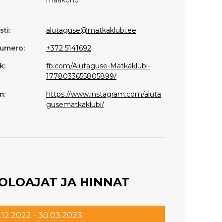
ti:
alutaguse@matkaklubi.ee
umero:
+372 5141692
k:
fb.com/Alutaguse-Matkaklubi-
1778033655805899/
m:
https://www.instagram.com/aluta
gusematkaklubi/
OLOAJAT JA HINNAT
.12.2022 - 30.03.2023