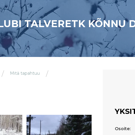
LUBI TALVERETK KÕNNU 
Mitä tapahtuu
YKSI
Osoite: