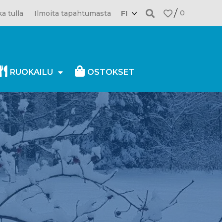
0
a tulla
Ilmoita tapahtumasta
FI
RUOKAILU
OSTOKSET