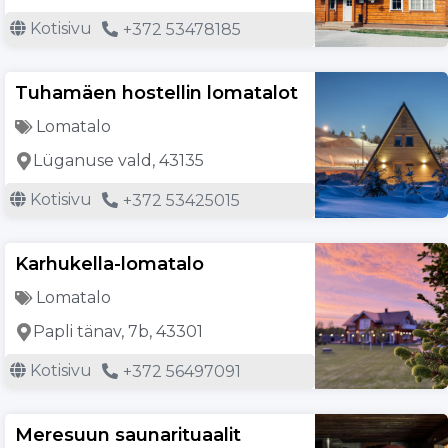
Kotisivu
+372 53478185
Tuhamäen hostellin lomatalot
Lomatalo
Lüganuse vald, 43135
Kotisivu
+372 53425015
Karhukella-lomatalo
Lomatalo
Papli tänav, 7b, 43301
Kotisivu
+372 56497091
Meresuun saunarituaalit