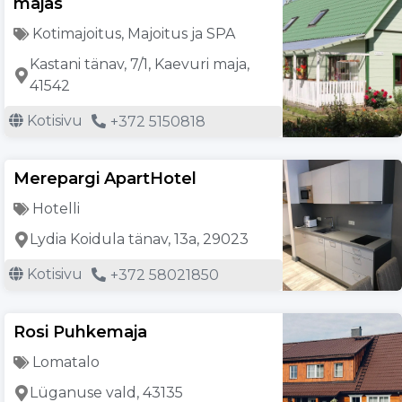
majas
Kotimajoitus
,
Majoitus ja SPA
Kastani tänav, 7/1, Kaevuri maja,
41542
Kotisivu
+372 5150818
Merepargi ApartHotel
Hotelli
Lydia Koidula tänav, 13a, 29023
Kotisivu
+372 58021850
Rosi Puhkemaja
Lomatalo
Lüganuse vald, 43135