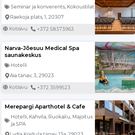
Seminar ja konverents
,
Kokoustilat
Raekoja plats, 1, 20307
Kotisivu
+372 58373963
Narva-Jõesuu Medical Spa
saunakeskus
Hotelli
Aia tänav, 3, 29023
Kotisivu
+372 3599523
Merepargi Aparthotel & Cafe
Hotelli
,
Kahvila
,
Ruokailu
,
Majoitus
ja SPA
Lydia Koidula tänav, 13a, 29023