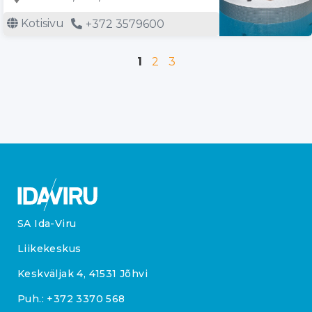
Kotisivu
+372 3579600
1
2
3
SA Ida-Viru
Liikekeskus
Keskväljak 4, 41531 Jõhvi
Puh.:
+372 3370 568