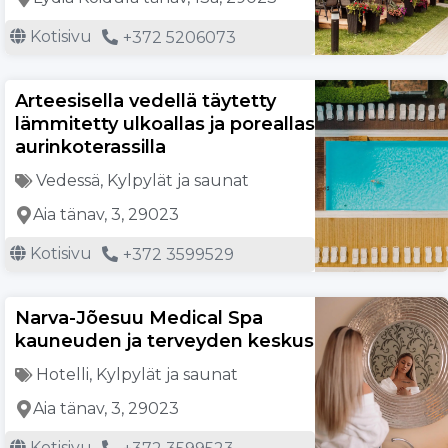
Kotisivu
+372 5206073
Arteesisella vedellä täytetty
lämmitetty ulkoallas ja poreallas
aurinkoterassilla
Vedessä
,
Kylpylät ja saunat
Aia tänav, 3, 29023
Kotisivu
+372 3599529
Narva-Jõesuu Medical Spa
kauneuden ja terveyden keskus
Hotelli
,
Kylpylät ja saunat
Aia tänav, 3, 29023
Kotisivu