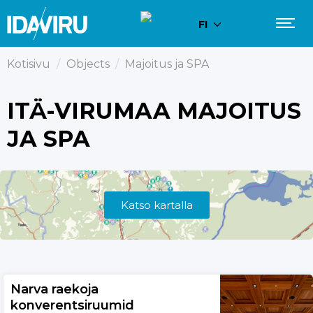
FI
Kotisivu
/
Objects
/
Majoitus ja SPA
ITÄ-VIRUMAA MAJOITUS
JA SPA
Katso kartalla
Narva raekoja
konverentsiruumid