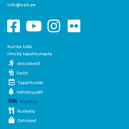
info@ivek.ee
Kuinka tulla
Ilmoita tapahtumasta
Aktiviteetit
Reitit
Tapahtumat
Nähtävyydet
Majoitus
Ruokailu
Ostokset