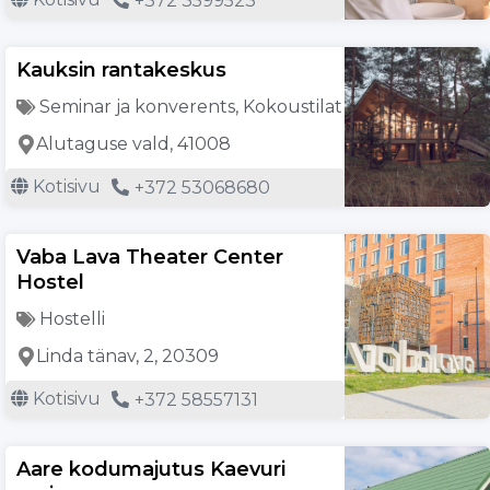
+372 3599523
Kauksin rantakeskus
Seminar ja konverents
,
Kokoustilat
Alutaguse vald, 41008
Kotisivu
+372 53068680
Vaba Lava Theater Center
Hostel
Hostelli
Linda tänav, 2, 20309
Kotisivu
+372 58557131
Aare kodumajutus Kaevuri