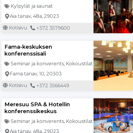
Kylpylät ja saunat
Aia tänav, 48a, 29023
Kotisivu
+372 3579600
Fama-keskuksen
konferenssisali
Seminar ja konverents
,
Kokoustilat
Fama tänav, 10, 20303
Kotisivu
+372 3566449
Meresuu SPA & Hotellin
konferenssikeskus
Seminar ja konverents
,
Kokoustilat
Aia tänav, 48a, 29023