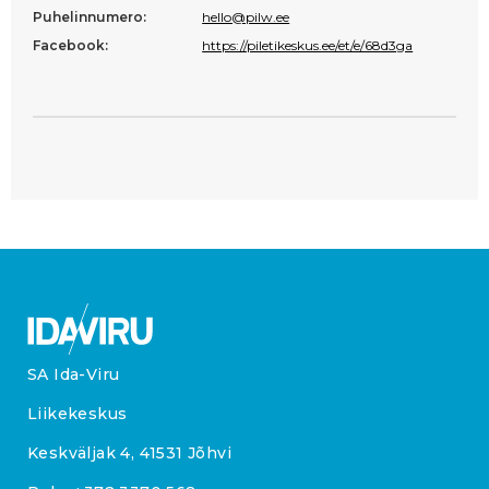
Puhelinnumero:
hello@pilw.ee
Facebook:
https://piletikeskus.ee/et/e/68d3ga
SA Ida-Viru
Liikekeskus
Keskväljak 4, 41531 Jõhvi