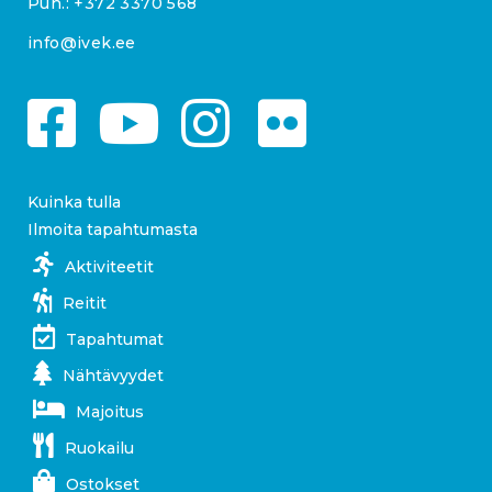
Puh.:
+372 3370 568
info@ivek.ee
Kuinka tulla
Ilmoita tapahtumasta
Aktiviteetit
Reitit
Tapahtumat
Nähtävyydet
Majoitus
Ruokailu
Ostokset