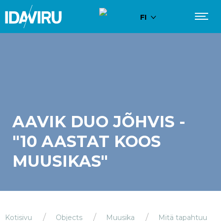
FI
AAVIK DUO JÕHVIS -
"10 AASTAT KOOS
MUUSIKAS"
Kotisivu
Objects
Muusika
Mitä tapahtuu