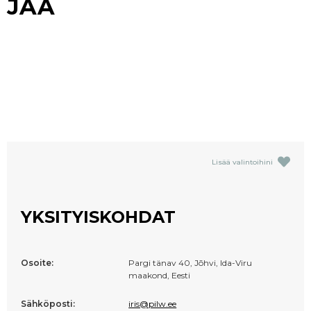
JAA
Lisää valintoihini
YKSITYISKOHDAT
Osoite:
Pargi tänav 40, Jõhvi, Ida-Viru
maakond, Eesti
Sähköposti:
iris@pilw.ee