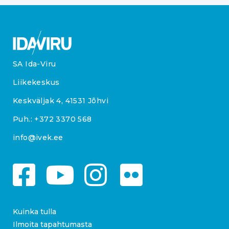
SA Ida-Viru
Liikekeskus
Keskväljak 4, 41531 Jõhvi
Puh.:
+372 3370 568
info@ivek.ee
Kuinka tulla
Ilmoita tapahtumasta