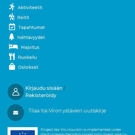
Aktiviteetit
Reitit
Tapahtumat
Nähtävyydet
Majoitus
Ruokailu
Ostokset
Kirjaudu sisään
/
Rekisteröidy
Tilaa Itä-Viron ystävien uutiskirje
Project Ida-Viru tourism is implemented under
the European Neighbourhood Instrument and co-