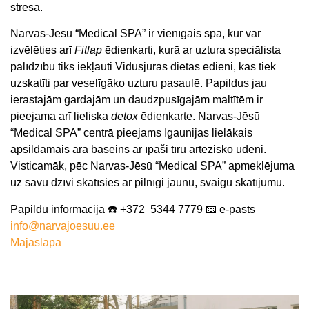
stresa.
Narvas-Jēsū “Medical SPA” ir vienīgais spa, kur var
izvēlēties arī
Fitlap
ēdienkarti, kurā ar uztura speciālista
palīdzību tiks iekļauti Vidusjūras diētas ēdieni, kas tiek
uzskatīti par veselīgāko uzturu pasaulē. Papildus jau
ierastajām gardajām un daudzpusīgajām maltītēm ir
pieejama arī lieliska
detox
ēdienkarte. Narvas-Jēsū
“Medical SPA” centrā pieejams Igaunijas lielākais
apsildāmais āra baseins ar īpaši tīru artēzisko ūdeni.
Visticamāk, pēc Narvas-Jēsū “Medical SPA” apmeklējuma
uz savu dzīvi skatīsies ar pilnīgi jaunu, svaigu skatījumu.
Papildu informācija ☎️ +372 5344 7779 📧 e-pasts
info@narvajoesuu.ee
Mājaslapa