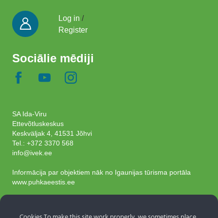
Log in
/
Register
Sociālie mēdiji
SA Ida-Viru
Ettevõtluskeskus
Keskväljak 4, 41531 Jõhvi
Tel.:
+372 3370 568
info@ivek.ee
Informācija par objektiem nāk no Igaunijas tūrisma portāla
www.puhkaeestis.ee
Abonējiet biļetenu
Cookies To make this site work properly, we sometimes place