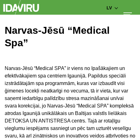
LV
Narvas-Jēsū “Medical
Spa”
Narvas-Jēsū “Medical SPA” ir viens no īpašākajiem un
efektīvākajiem spa centriem Igaunijā. Papildus speciāli
izstrādātajām spa programmām, kuras var izbaudīt visi
ģimenes locekļi neatkarīgi no vecuma, tā ir vieta, kur var
saņemt iedarbīgu palīdzību stresa mazināšanai un/vai
svara korekcijai, jo Narvas-Jēsū “Medical SPA” kompleksā
atrodas Igaunijā unikālākais un Baltijas valstīs lielākais
DETOKSA UN ANTISTRESA centrs. Tajā ar rotaļīgu
vieglumu iespējams sasniegt un pēc tam uzturēt veselīgu
svaru, kā arī zinātniskos un inovatīvos veidos atbrīvoties no