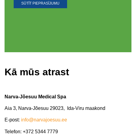
SŪTĪT PIEPRASĪJUMU
Kā mūs atrast​
Narva-Jõesuu Medical Spa
Aia 3, Narva-Jõesuu 29023, Ida-Viru maakond
E-post:
info@narvajoesuu.ee
Telefon: +372 5344 7779