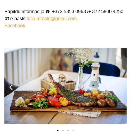
Papildu informācija ☎️ +372 5853 0963 /+ 372 5800 4250
📧 e-pasts
toila.mresto@gmail.com
Facebook