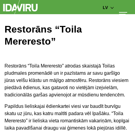
LV
Restorāns “Toila
Mereresto”
Restorāns “Toila Mereresto” atrodas skaistajā Toilas
pludmales promenādē un ir pazīstams ar savu garšīgo
jūras velšu klāstu un mājīgo atmosfēru. Restorāns viesiem
piedāvā ēdienus, kas gatavoti no vietējām izejvielām,
tradicionālās garšas apvienojot ar mūsdienu tendencēm.
Papildus lieliskajai ēdienkartei viesi var baudīt burvīgu
skatu uz jūru, kas katru maltīti padara vēl īpašāku. “Toila
Mereresto” ir lieliska vieta romantiskām vakariņām, kopīgai
laika pavadīšanai draugu vai ģimenes lokā piejūras idillē.