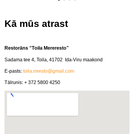
Kā mūs atrast​
Restorāns “Toila Mereresto”
Sadama tee 4, Toila, 41702 Ida-Viru maakond
E-pasts:
toila.mresto@gmail.com
Tālrunis:
+ 372 5800 4250