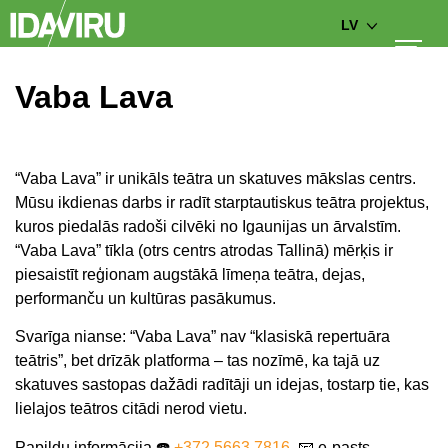
LV
Vaba Lava
“Vaba Lava” ir unikāls teātra un skatuves mākslas centrs.
Mūsu ikdienas darbs ir radīt starptautiskus teātra projektus,
kuros piedalās radoši cilvēki no Igaunijas un ārvalstīm.
“Vaba Lava” tīkla (otrs centrs atrodas Tallinā) mērķis ir
piesaistīt reģionam augstākā līmeņa teātra, dejas,
performanču un kultūras pasākumus.
Svarīga nianse: “Vaba Lava” nav “klasiskā repertuāra
teātris”, bet drīzāk platforma – tas nozīmē, ka tajā uz
skatuves sastopas dažādi radītāji un idejas, tostarp tie, kas
lielajos teātros citādi nerod vietu.
Papildu informācija ☎️
+372 5663 7816
📧 e-pasts