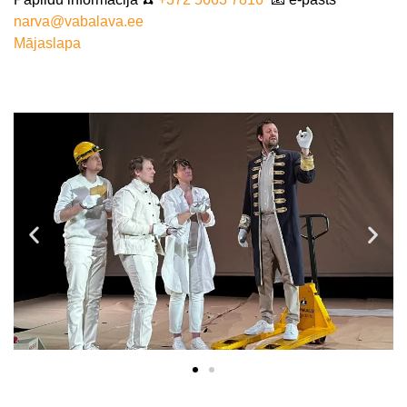
narva@vabalava.ee
Mājaslapa