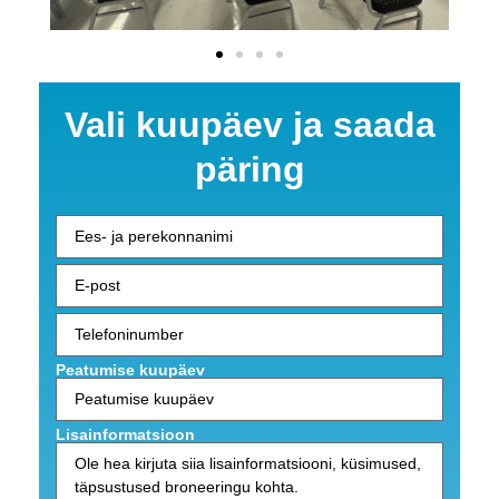
Vali kuupäev ja saada
päring
Ees- ja perekonnanimi
E-
post
(nõutav)
Telefoninumber
(nõutav)
Peatumise kuupäev
Lisainformatsioon