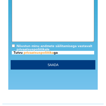
Nõustun minu andmete säilitamisega vastavalt
privaatsuspoliitikale
Tutvu
privaatsuspoliitika
ga