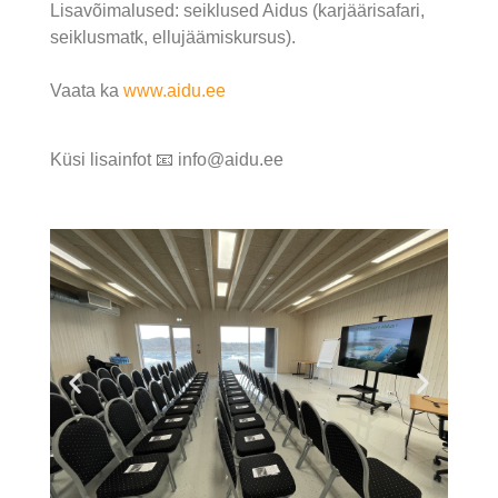
Lisavõimalused: seiklused Aidus (karjäärisafari,
seiklusmatk, ellujäämiskursus).
Vaata ka
www.aidu.ee
Küsi lisainfot
📧
info@aidu.ee