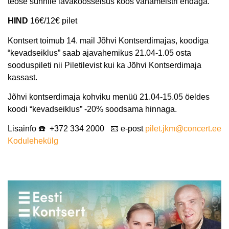
teose sünnile lavakoosseisus koos vanameistri endaga.
HIND
16€/12€ pilet
Kontsert toimub 14. mail Jõhvi Kontserdimajas, koodiga
“kevadseiklus” saab ajavahemikus 21.04-1.05 osta
sooduspileti nii Piletilevist kui ka Jõhvi Kontserdimaja
kassast.
Jõhvi kontserdimaja kohviku menüü 21.04-15.05 öeldes
koodi “kevadseiklus” -20% soodsama hinnaga.
Lisainfo ☎️
+372 334 2000
📧 e-post
pilet.jkm@concert.ee
Kodulehekülg