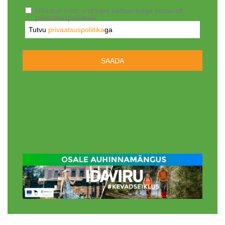
Nõustun minu andmete säilitamisega vastavalt
privaatsuspoliitikale
Tutvu
privaatsuspoliitika
ga