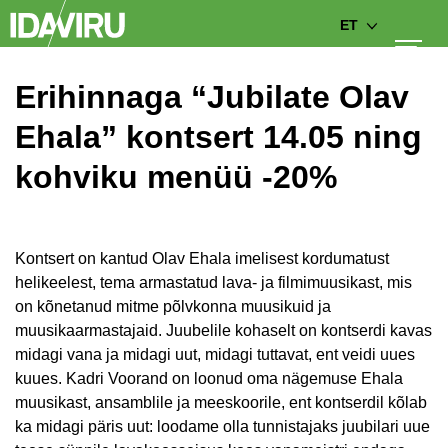
ET
Erihinnaga “Jubilate Olav
Ehala” kontsert 14.05 ning
kohviku menüü -20%
Kontsert on kantud Olav Ehala imelisest kordumatust
helikeelest, tema armastatud lava- ja filmimuusikast, mis
on kõnetanud mitme põlvkonna muusikuid ja
muusikaarmastajaid. Juubelile kohaselt on kontserdi kavas
midagi vana ja midagi uut, midagi tuttavat, ent veidi uues
kuues. Kadri Voorand on loonud oma nägemuse Ehala
muusikast, ansamblile ja meeskoorile, ent kontserdil kõlab
ka midagi päris uut: loodame olla tunnistajaks juubilari uue