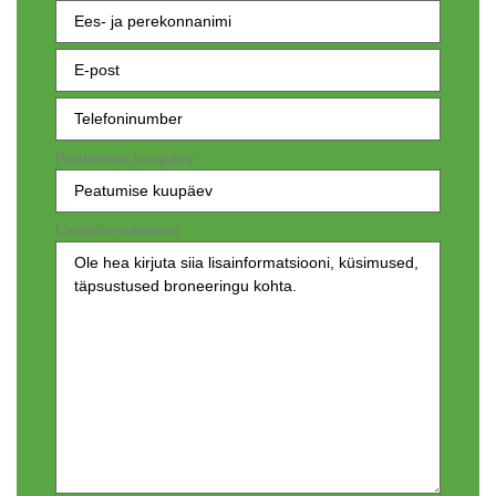
Ees- ja
perekonnanimi
E-
post
(nõutav)
Telefoninumber
(nõutav)
Peatumise kuupäev
Lisainformatsioon