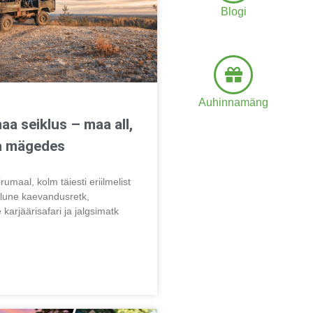
Blogi
Auhinnamäng
aa seiklus – maa all,
ja mägedes
umaal, kolm täiesti eriilmelist
lune kaevandusretk,
 karjäärisafari ja jalgsimatk