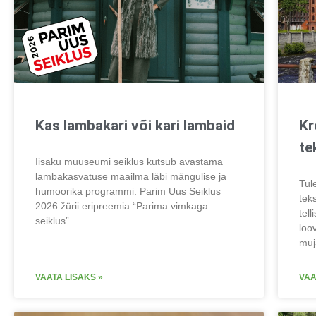
Kas lambakari või kari lambaid
Kr
te
Iisaku muuseumi seiklus kutsub avastama
lambakasvatuse maailma läbi mängulise ja
Tul
humoorika programmi. Parim Uus Seiklus
tek
2026 žürii eripreemia “Parima vimkaga
tel
seiklus”.
loo
muj
VAATA LISAKS »
VAA