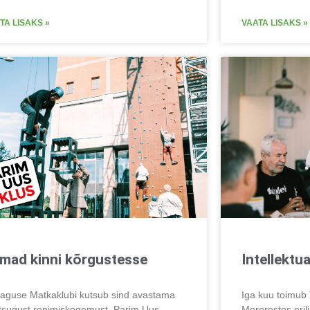
TA LISAKS »
VAATA LISAKS »
lmad kinni kõrgustesse
Intellektu
taguse Matkaklubi kutsub sind avastama
Iga kuu toimub 
stsugust ronimiskogemust. Parim Uus
Mererestos eri