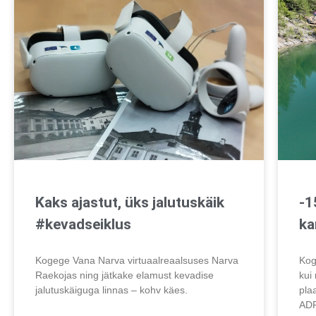
Kaks ajastut, üks jalutuskäik
-1
#kevadseiklus
ka
Kogege Vana Narva virtuaalreaalsuses Narva
Kog
Raekojas ning jätkake elamust kevadise
kui
jalutuskäiguga linnas – kohv käes.
pla
AD