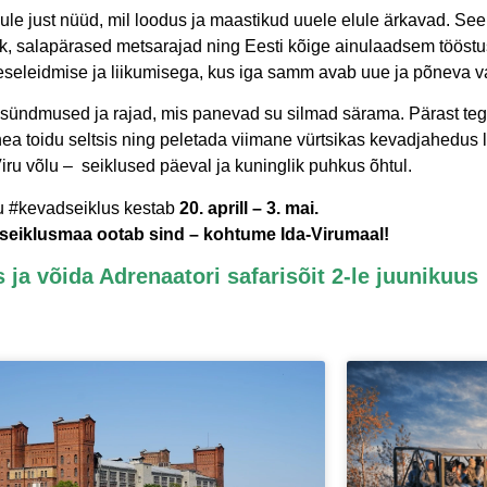
e just nüüd, mil loodus ja maastikud uuele elule ärkavad. See 
k, salapärased metsarajad ning Eesti kõige ainulaadsem tööstus
eneseleidmise ja liikumisega, kus iga samm avab uue ja põneva v
d sündmused ja rajad, mis panevad su silmad särama. Pärast te
hea toidu seltsis ning peletada viimane vürtsikas kevadjahedu
iru võlu – seiklused päeval ja kuninglik puhkus õhtul.
ru #kevadseiklus kestab
20. aprill – 3. mai.
seiklusmaa ootab sind – kohtume Ida-Virumaal!
ja võida Adrenaatori safarisõit 2-le juunikuu