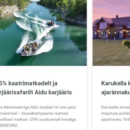
5% kaatrimatkadelt ja
Karukella 
rjäärisafarilt Aidu karjääris
ajarännaku
e Adrenaatoriga Aidu karjääri nii vee peal
Karukella kev
 maismaal – kevadkampaania raames
majutuse puhke
anilised matkad -15% soodsamalt koodiga
ajarännaku Toil
REKEVAD.