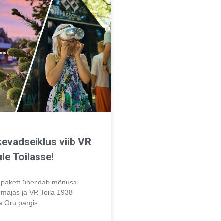
kevadseiklus viib VR
le Toilasse!
adpakett ühendab mõnusa
majas ja VR Toila 1938
a Oru pargis.