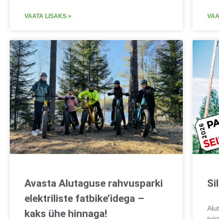
VAATA LISAKS »
VAA
Avasta Alutaguse rahvusparki
Si
elektriliste fatbike’idega –
Alu
kaks ühe hinnaga!
tei