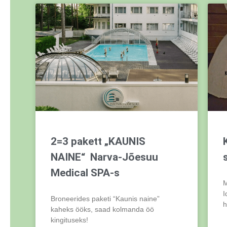
2=3 pakett „KAUNIS
NAINE“ Narva-Jõesuu
Medical SPA-s
M
I
Broneerides paketi “Kaunis naine”
h
kaheks ööks, saad kolmanda öö
kingituseks!