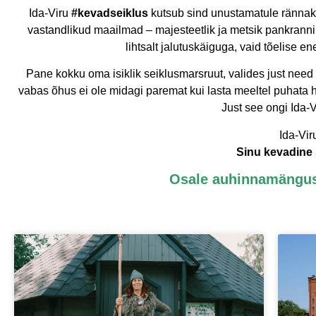
Ida-Viru
#kevadseiklus
kutsub sind unustamatule rännakul
vastandlikud maailmad – majesteetlik ja metsik pankranni
lihtsalt jalutuskäiguga, vaid tõelise 
Pane kokku oma isiklik seiklusmarsruut, valides just nee
vabas õhus ei ole midagi paremat kui lasta meeltel puhata 
Just see ongi Ida-V
Ida-Vi
Sinu kevadine 
Osale auhinnamängus 