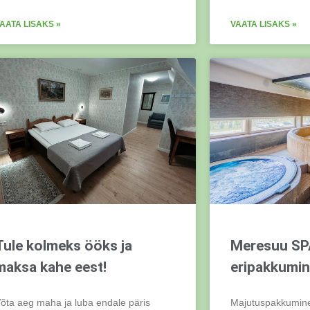
AATA LISAKS »
VAATA LISAKS »
Tule kolmeks ööks ja
Meresuu SPA
maksa kahe eest!
eripakkumin
õta aeg maha ja luba endale päris
Majutuspakkumin