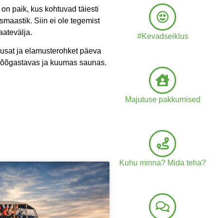
on paik, kus kohtuvad täiesti
maastik. Siin ei ole tegemist
aatevälja.
#Kevadseiklus
gusat ja elamusterohket päeva
s lõõgastavas ja kuumas saunas.
Majutuse pakkumised
s
Kuhu minna? Mida teha?