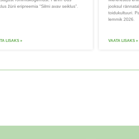
lus žürii eripreemia “Silmi avav seiklus”.
jooksul rännata
toidukultuuri. 
lemmik 2026.
TA LISAKS »
VAATA LISAKS »