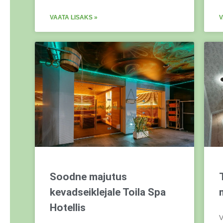
VAATA LISAKS »
V
Soodne majutus
kevadseiklejale Toila Spa
Hotellis
V