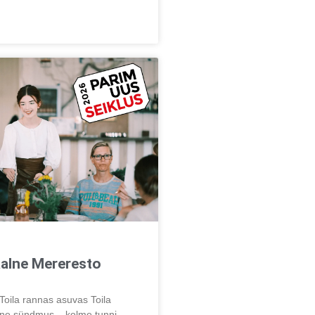
aalne Mereresto
Toila rannas asuvas Toila
line sündmus – kolme tunni