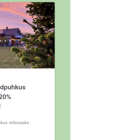
adpuhkus
-20%
!
hkus mõnusaks