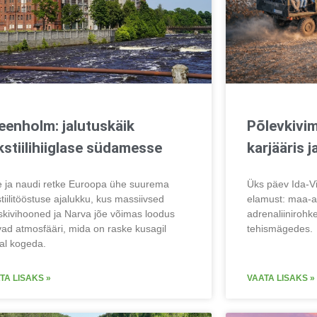
eenholm: jalutuskäik
Põlevkivim
kstiilihiiglase südamesse
karjääris 
e ja naudi retke Euroopa ühe suurema
Üks päev Ida-Vir
stiilitööstuse ajalukku, kus massiivsed
elamust: maa-a
liskivihooned ja Narva jõe võimas loodus
adrenaliinirohke
vad atmosfääri, mida on raske kusagil
tehismägedes.
al kogeda.
TA LISAKS »
VAATA LISAKS »