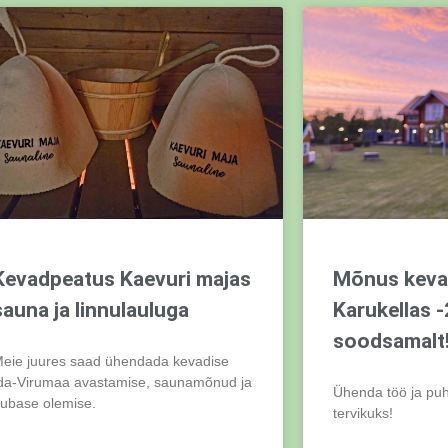
Kevadpeatus Kaevuri majas
Mõnus kev
sauna ja linnulauluga
Karukellas 
soodsamalt
eie juures saad ühendada kevadise
da-Virumaa avastamise, saunamõnud ja
Ühenda töö ja pu
ubase olemise.
tervikuks!