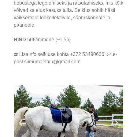
hobustega tegelemiseks ja ratsutamiseks, mis kõik
võivad ka elus kasuks tulla. Seiklus sobib hästi
väiksemale töökollektiivile, sõpruskonnale ja
paaridele.
HIND
50€/inimene (~1,5h)
☎️ Lisainfo seikluse kohta
+372 53490606
📧 e-
post
siimumaetalu@gmail.com