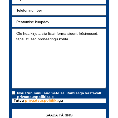
Nõustun minu andmete säilitamisega vastavalt
privaatsuspoliitikale
Tutvu
privaatsuspoliitika
ga