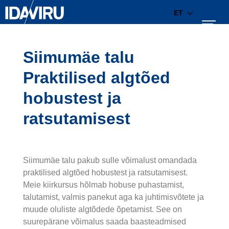
ET
Siimumäe talu
Praktilised algtõed
hobustest ja
ratsutamisest
Siimumäe talu pakub sulle võimalust omandada
praktilised algtõed hobustest ja ratsutamisest.
Meie kiirkursus hõlmab hobuse puhastamist,
talutamist, valmis panekut aga ka juhtimisvõtete ja
muude oluliste algtõdede õpetamist. See on
suurepärane võimalus saada baasteadmised