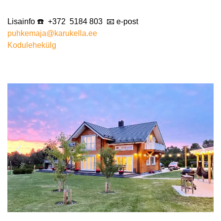
Lisainfo ☎️
+372 5184 803
📧 e-post
puhkemaja@karukella.ee
Kodulehekülg