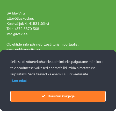
SA Ida-Viru
Ettevõtluskeskus
Keskväljak 4, 41531 Jõhvi
Tel.:
+372 3370 568
info@ivek.ee
Objektide info pärineb Eesti turismiportaalist
www.puhkaeestis.ee
Selle saidi nõuetekohaseks toimimiseks paigutame mõnikord
Liitu uudiskirjaga
teie seadmesse väikesed andmefailid, mida nimetatakse
küpsisteks. Seda teevad ka enamik suuri veebisaite.
Loe edasi
LIITU UUDISKIRJAGA
Nõustun kõigega