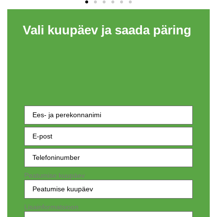
Vali kuupäev ja saada päring
Ees- ja
perekonnanimi
E-
post
(nõutav)
Telefoninumber
(nõutav)
Peatumise kuupäev
Lisainformatsioon