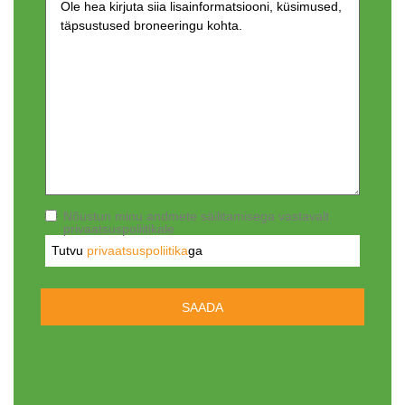
Nõustun minu andmete säilitamisega vastavalt
privaatsuspoliitikale
Tutvu
privaatsuspoliitika
ga