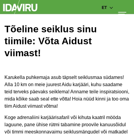
ET
Tõeline seiklus sinu
tiimile: Võta Aidust
viimast!
Karukella puhkemaja asub täpselt seiklusmaa südames!
Alla 10 km on meie juurest Aidu karjääri, kuhu saadame
teid terveks päevaks seiklema! Anname teile inspiratsiooni,
mida kõike saab seal ette võtta! Hoia nüüd kinni ja too oma
tiim Aidust viimast võtma!
Koge adrenaliini karjäärisafaril või kihuta kaatril mööda
laguune, pane ühise rütmi tabamine proovile kanuusõidul
või timmi meeskonnavaimu seiklusmängudel või matkadel