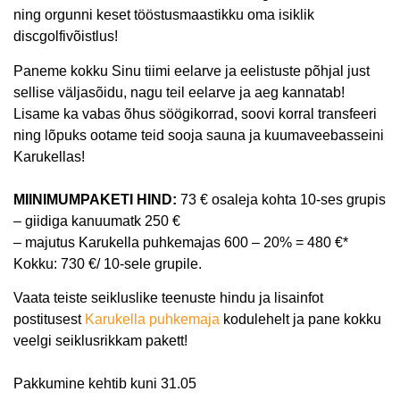
ning orgunni keset tööstusmaastikku oma isiklik
discgolfivõistlus!
Paneme kokku Sinu tiimi eelarve ja eelistuste põhjal just
sellise väljasõidu, nagu teil eelarve ja aeg kannatab!
Lisame ka vabas õhus söögikorrad, soovi korral transfeeri
ning lõpuks ootame teid sooja sauna ja kuumaveebasseini
Karukellas!
MIINIMUMPAKETI HIND:
73 € osaleja kohta 10-ses grupis
– giidiga kanuumatk 250 €
– majutus Karukella puhkemajas 600 – 20% = 480 €*
Kokku: 730 €/ 10-sele grupile.
Vaata teiste seikluslike teenuste hindu ja lisainfot
postitusest
Karukella puhkemaja
kodulehelt ja pane kokku
veelgi seiklusrikkam pakett!
Pakkumine kehtib kuni 31.05