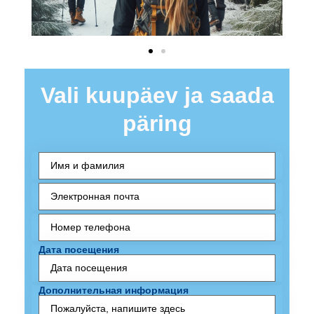
Vali kuupäev ja saada
päring
Ees- ja perekonnanimi
Электронная
почта
(обязательно)
Номер
телефона
(обязательно)
Дата посещения
Дополнительная информация