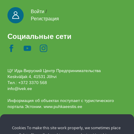
Войти
/
Регистрация
Социальные сети
ЦУ Ида-Вируский Центр Предпринимательства
Keskväljak 4, 41531 Jõhvi
Тел.:
+372 3370 568
info@ivek.ee
Информация об объектах поступает с туристического
портала Эстонии.
www.puhkaeestis.ee
Новостная рассылка
Cookies To make this site work properly, we sometimes place