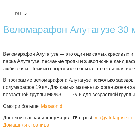
RU
Веломарафон Алутагузе 30 м
Веломарафон Алутагузе — это один из самых красивых и 
парка Алутагузе, песчаные тропы и живописные ландшафты
любителям. Помимо спортивного опыта, это отличная воз
В программе веломарафона Алутагузе несколько заездов д
полумарафон 19 км. Для самых маленьких организован заез
возрастной группы M8/N8 — 1 км и для возрастной группы
Смотри больше:
Maratonid
Дополнительная информация
📧 e-post
info@alutaguse.co
Домашняя страница