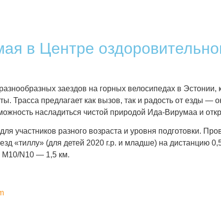
ая в Центре оздоровительног
разнообразных заездов на горных велосипедах в Эстонии, 
. Трасса предлагает как вызов, так и радость от езды — о
можность насладиться чистой природой Ида-Вирумаа и откры
ля участников разного возраста и уровня подготовки. Про
д «тиллу» (для детей 2020 г.р. и младше) на дистанцию 0,
 M10/N10 — 1,5 км.
m