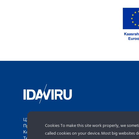
ЦУ Ида-Вируский Центр
Информация об объект
Cookies To make this site work properly, we sometim
Предпринимательства
поступает с туристичес
Keskväljak 4, 41531 Jõhvi
портала Эстонии.
called cookies on your device. Most big websites do
Тел.:
+372 3370 568
www.puhkaeestis.ee