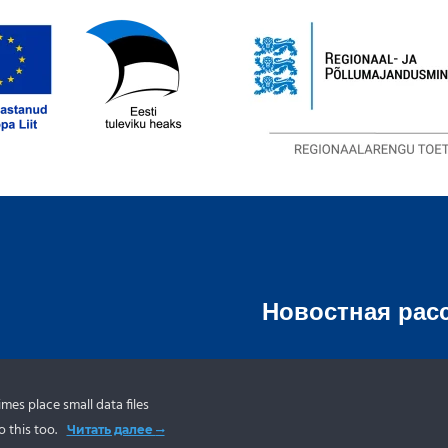
Новостная рас
ах
es place small data files
НОВОСТНАЯ РА
кого
 this too.
Читать далее