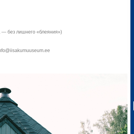
а — без лишнего «блеяния»)
nfo@iisakumuuseum.ee