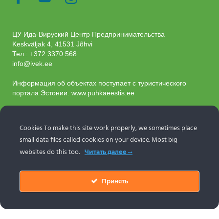
ЦУ Ида-Вируский Центр Предпринимательства
Keskväljak 4, 41531 Jõhvi
Тел.:
+372 3370 568
info@ivek.ee
Информация об объектах поступает с туристического
портала Эстонии.
www.puhkaeestis.ee
Новостная рассылка
Cookies To make this site work properly, we sometimes place
small data files called cookies on your device. Most big
websites do this too.
Читать далее
НОВОСТНАЯ РАССЫЛКА
Принять