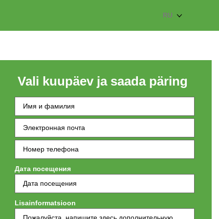
RU
Vali kuupäev ja saada päring
Ees- ja
perekonnanimi
Электронная
почта
(обязательно)
Номер
телефона
(обязательно)
Дата посещения
Lisainformatsioon