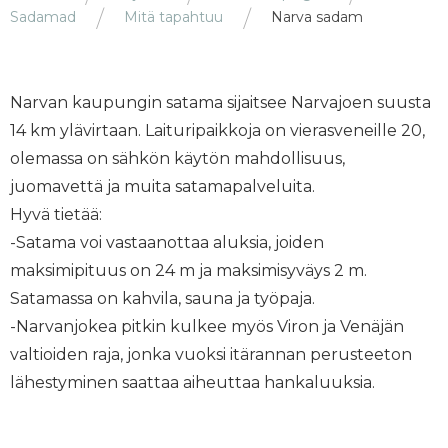
Sadamad
Mitä tapahtuu
Narva sadam
Narvan kaupungin satama sijaitsee Narvajoen suusta
14 km ylävirtaan. Laituripaikkoja on vierasveneille 20,
olemassa on sähkön käytön mahdollisuus,
juomavettä ja muita satamapalveluita.
Hyvä tietää:
-Satama voi vastaanottaa aluksia, joiden
maksimipituus on 24 m ja maksimisyväys 2 m.
Satamassa on kahvila, sauna ja työpaja.
-Narvanjokea pitkin kulkee myös Viron ja Venäjän
valtioiden raja, jonka vuoksi itärannan perusteeton
lähestyminen saattaa aiheuttaa hankaluuksia.