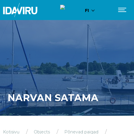
FI
NARVAN SATAMA
Kotisivu
Objects
Põnevad paigad