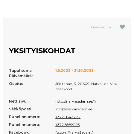
Lisää valintoihini
YKSITYISKOHDAT
Tapahtuma
1.5.2023 - 31.10.2023
Päivämäärä:
Osoite:
Jõe tänav, 3, 20609, Narva, Ida-Viru
maakond
Nettisivu:
http://narvasadam.ee/fi
Sähköposti:
info@narvasadam.ee
Puhelinnumero:
+372 58473132
Puhelinnumero:
+372 55699195
Facebook:
fb.com/NarvaSadam/