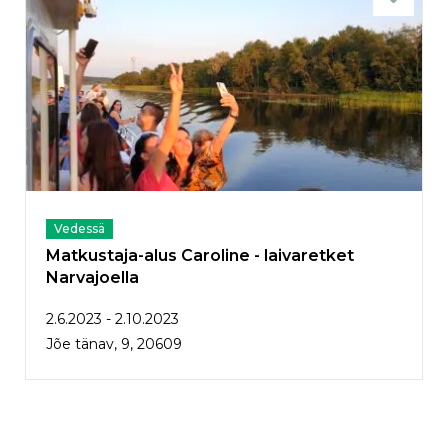
Vedessä
Matkustaja-alus Caroline - laivaretket
Narvajoella
2.6.2023 - 2.10.2023
Jõe tänav, 9, 20609