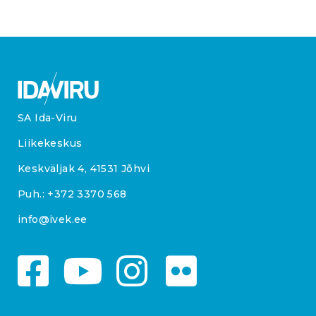
SA Ida-Viru
Liikekeskus
Keskväljak 4, 41531 Jõhvi
Puh.:
+372 3370 568
info@ivek.ee