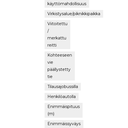
käyttömahdollisuus
Virkistysalue/piknikkipaikka
Viitoitettu
/
merkattu
reitti
Kohteeseen
vie
päällystetty
tie
Tilausajobussilla
Henkilöautolla
Enimmäispituus
(m)
Enimmäissyväys