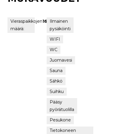
Vieraspaikkojen
16
Ilmainen
määrä:
pysäköinti
WIFI
WC
Juomavesi
Sauna
Sähkö
Suihku
Pääsy
pyörätuolilla
Pesukone
Tietokoneen