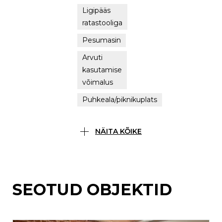
Ligipääs
ratastooliga
Pesumasin
Arvuti
kasutamise
võimalus
Puhkeala/piknikuplats
NÄITA KÕIKE
SEOTUD OBJEKTID