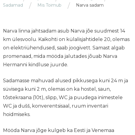
Sadamad
Mis Toimub
Narva sadam
Narva linna jahtsadam asub Narva jõe suudmest 14
km ülesvoolu. Kaikohti on külalisjahtidele 20, olemas
on elektriühendused, saab joogivett. Samast algab
promenaad, mida mööda jalutades jõuab Narva
Hermanni kindluse juurde.
Sadamasse mahuvad alused pikkusega kuni 24 m ja
süvisega kuni 2 m, olemas on ka hostel, saun,
tõstekraana (10t), slipp, WC ja puudega inimestele
WC ja dušš, konverentsisaal, ruum inventari
hoidmiseks.
Mööda Narva jõge kulgeb ka Eesti ja Venemaa