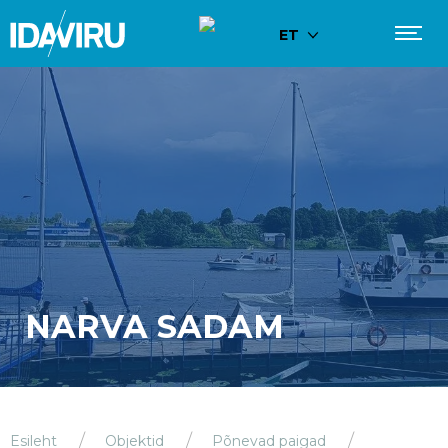
ET
NARVA SADAM
Esileht
Objektid
Põnevad paigad