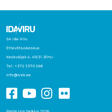
SA Ida-Viru
Ettevõtluskeskus
Keskväljak 4, 41531 Jõhvi
Tel.:
+372 3370 568
info@ivek.ee
Parim Uus Seiklus 2026