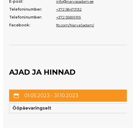
E-post:
info@narvasadam.ee
Telefoninumber:
+372 58473132
Telefoninumber:
+372 55699195
Facebook:
fb.com/NarvaSadam/
AJAD JA HINNAD
01.05.2023 - 31.10.2023
Ööpäevaringselt