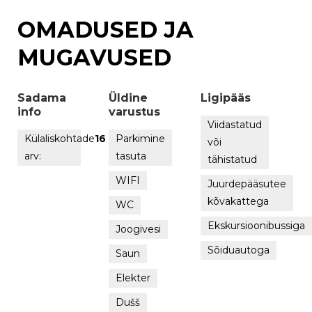
OMADUSED JA
MUGAVUSED
Sadama
Üldine
Ligipääs
info
varustus
Viidastatud
Külaliskohtade
16
Parkimine
või
arv:
tasuta
tähistatud
WIFI
Juurdepääsutee
kõvakattega
WC
Ekskursioonibussiga
Joogivesi
Sõiduautoga
Saun
Elekter
Dušš