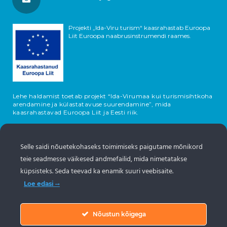
Projekti „Ida-Viru turism“ kaasrahastab Euroopa
Liit Euroopa naabrusinstrumendi raames.
Lehe haldamist toetab projekt “Ida-Virumaa kui turismisihtkoha
arendamine ja külastatavuse suurendamine”, mida
kaasrahastavad Euroopa Liit ja Eesti riik.
Selle saidi nõuetekohaseks toimimiseks paigutame mõnikord
teie seadmesse väikesed andmefailid, mida nimetatakse
küpsisteks. Seda teevad ka enamik suuri veebisaite.
Loe edasi
Nõustun kõigega
Objektide info pärineb Eesti turismiportaalist