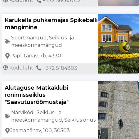
Koduleht
+372 56460702
Karukella puhkemajas Spikeballi
mängimine
Sportmängud
,
Seiklus- ja
meeskonnamängud
Papli tänav, 7b, 43301
Koduleht
+372 5184803
Alutaguse Matkaklubi
ronimisseiklus
"Saavutusrõõmustaja"
Närvikõdi
,
Seiklus- ja
meeskonnamängud
,
Seiklus õhus
Jaama tänav, 100, 30503