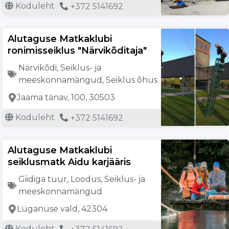
Koduleht
+372 5141692
Alutaguse Matkaklubi
ronimisseiklus "Närvikõditaja"
Närvikõdi
,
Seiklus- ja
meeskonnamängud
,
Seiklus õhus
Jaama tänav, 100, 30503
Koduleht
+372 5141692
Alutaguse Matkaklubi
seiklusmatk Aidu karjääris
Giidiga tuur
,
Loodus
,
Seiklus- ja
meeskonnamängud
Lüganuse vald, 42304
Koduleht