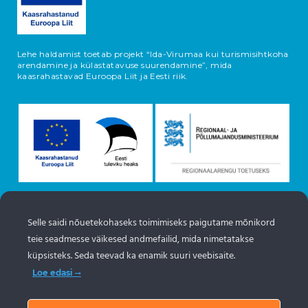
Lehe haldamist toetab projekt “Ida-Virumaa kui turismisihtkoha
arendamine ja külastatavuse suurendamine”, mida
kaasrahastavad Euroopa Liit ja Eesti riik.
Selle saidi nõuetekohaseks toimimiseks paigutame mõnikord
Objektide info pärineb Eesti turismiportaalist
teie seadmesse väikesed andmefailid, mida nimetatakse
www.puhkaeestis.ee
küpsisteks. Seda teevad ka enamik suuri veebisaite.
Loe edasi