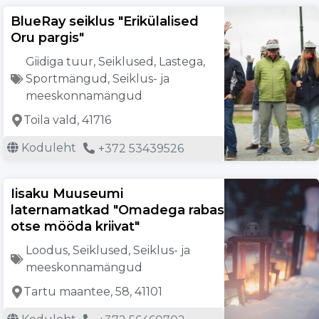
BlueRay seiklus "Erikülalised
Oru pargis"
Giidiga tuur
,
Seiklused
,
Lastega
,
Sportmängud
,
Seiklus- ja
meeskonnamängud
Toila vald, 41716
Koduleht
+372 53439526
Iisaku Muuseumi
laternamatkad "Omadega rabas
otse mööda kriivat"
Loodus
,
Seiklused
,
Seiklus- ja
meeskonnamängud
Tartu maantee, 58, 41101