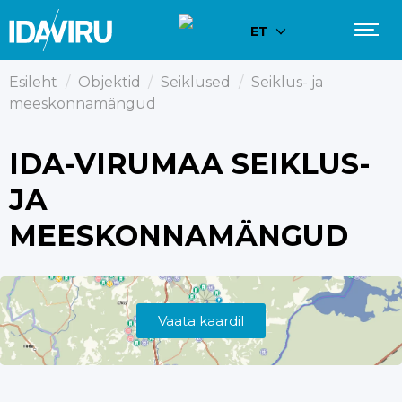
ET
Esileht
/
Objektid
/
Seiklused
/
Seiklus- ja
meeskonnamängud
IDA-VIRUMAA SEIKLUS-
JA
MEESKONNAMÄNGUD
Vaata kaardil