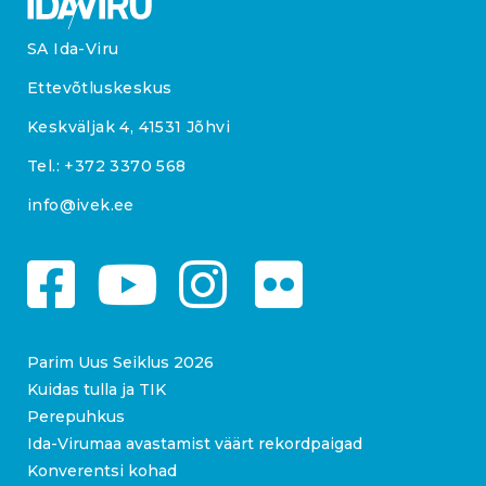
SA Ida-Viru
Ettevõtluskeskus
Keskväljak 4, 41531 Jõhvi
Tel.:
+372 3370 568
info@ivek.ee
Parim Uus Seiklus 2026
Kuidas tulla ja TIK
Perepuhkus
Ida-Virumaa avastamist väärt rekordpaigad
Konverentsi kohad