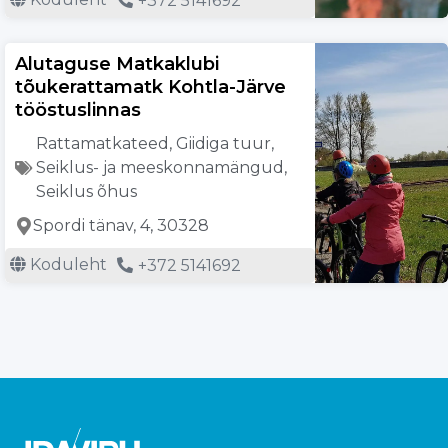
+372 5141692
Alutaguse Matkaklubi
tõukerattamatk Kohtla-Järve
tööstuslinnas
Rattamatkateed
,
Giidiga tuur
,
Seiklus- ja meeskonnamängud
,
Seiklus õhus
Spordi tänav, 4, 30328
Koduleht
+372 5141692