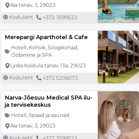
Aia tänav, 3, 29023
Koduleht
+372 3599523
Merepargi Aparthotel & Cafe
Hotell
,
Kohvik
,
Söögikohad
,
Ööbimine ja SPA
Lydia Koidula tänav, 13a, 29023
Koduleht
+372 5206073
Narva-Jõesuu Medical SPA ilu-
ja tervisekeskus
Hotell
,
Spaad ja saunad
Aia tänav, 3, 29023
Koduleht
+372 3599523