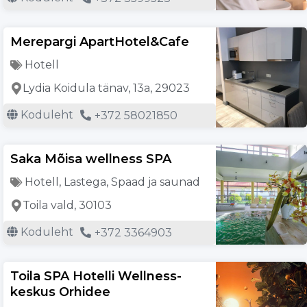
Merepargi ApartHotel&Cafe
Hotell
Lydia Koidula tänav, 13a, 29023
Koduleht
+372 58021850
Saka Mõisa wellness SPA
Hotell
,
Lastega
,
Spaad ja saunad
Toila vald, 30103
Koduleht
+372 3364903
Toila SPA Hotelli Wellness-
keskus Orhidee