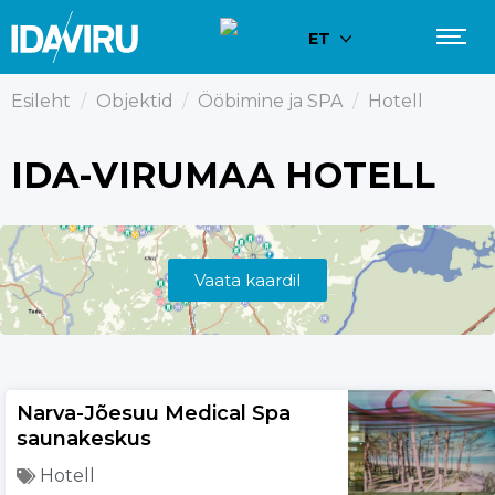
ET
Esileht
/
Objektid
/
Ööbimine ja SPA
/
Hotell
IDA-VIRUMAA HOTELL
Vaata kaardil
Narva-Jõesuu Medical Spa
saunakeskus
Hotell