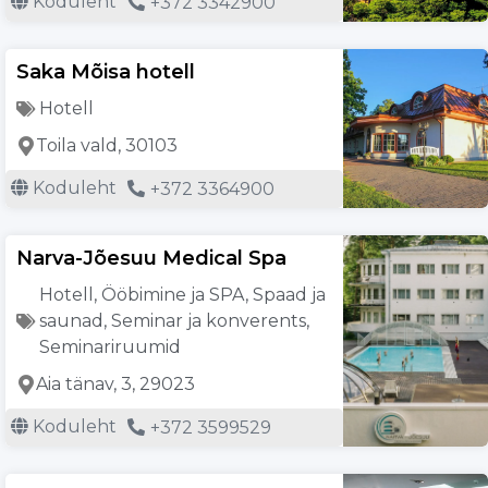
Koduleht
+372 3342900
Saka Mõisa hotell
Hotell
Toila vald, 30103
Koduleht
+372 3364900
Narva-Jõesuu Medical Spa
Hotell
,
Ööbimine ja SPA
,
Spaad ja
saunad
,
Seminar ja konverents
,
Seminariruumid
Aia tänav, 3, 29023
Koduleht
+372 3599529