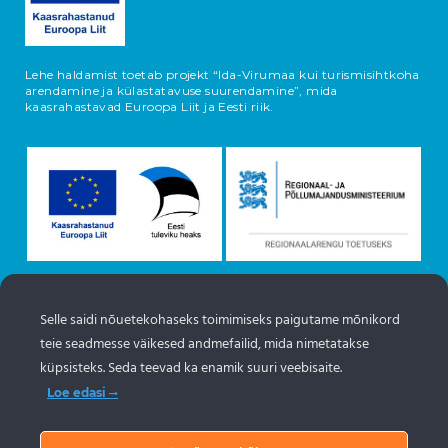
Lehe haldamist toetab projekt “Ida-Virumaa kui turismisihtkoha
arendamine ja külastatavuse suurendamine”, mida
kaasrahastavad Euroopa Liit ja Eesti riik.
Selle saidi nõuetekohaseks toimimiseks paigutame mõnikord
Objektide info pärineb Eesti turismiportaalist
teie seadmesse väikesed andmefailid, mida nimetatakse
www.puhkaeestis.ee
küpsisteks. Seda teevad ka enamik suuri veebisaite.
Loe edasi