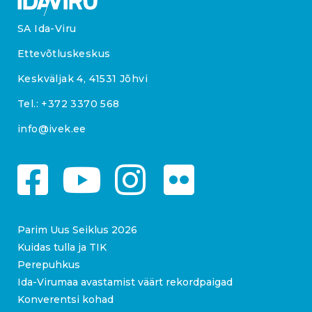
SA Ida-Viru
Ettevõtluskeskus
Keskväljak 4, 41531 Jõhvi
Tel.:
+372 3370 568
info@ivek.ee
Parim Uus Seiklus 2026
Kuidas tulla ja TIK
Perepuhkus
Ida-Virumaa avastamist väärt rekordpaigad
Konverentsi kohad