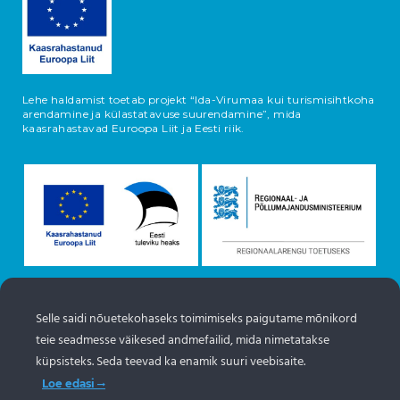
Lehe haldamist toetab projekt “Ida-Virumaa kui turismisihtkoha
arendamine ja külastatavuse suurendamine”, mida
kaasrahastavad Euroopa Liit ja Eesti riik.
Selle saidi nõuetekohaseks toimimiseks paigutame mõnikord
Objektide info pärineb Eesti turismiportaalist
teie seadmesse väikesed andmefailid, mida nimetatakse
www.puhkaeestis.ee
küpsisteks. Seda teevad ka enamik suuri veebisaite.
Loe edasi