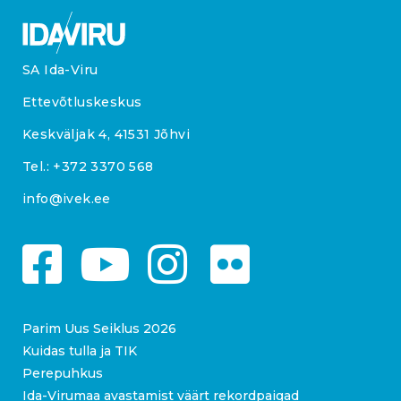
SA Ida-Viru
Ettevõtluskeskus
Keskväljak 4, 41531 Jõhvi
Tel.:
+372 3370 568
info@ivek.ee
Parim Uus Seiklus 2026
Kuidas tulla ja TIK
Perepuhkus
Ida-Virumaa avastamist väärt rekordpaigad