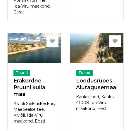
Kohtla-Nõmme,
Ida-Viru maakond,
Eesti
Tuurid
Tuurid
Erakordne
Loodusrüpes
Pruuni kulla
Alutagusemaa
maa
Kauksi rand, Kauksi,
41008 Ida-Viru
Kiviõli Seikluskeskus,
maakond, Eesti
Mäepealse tee,
Kiviõli, Ida-Viru
maakond, Eesti