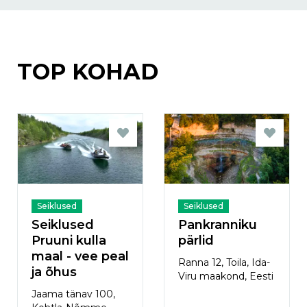
TOP KOHAD
Seiklused
Seiklused
Seiklused
Pankranniku
Pruuni kulla
pärlid
maal - vee peal
Ranna 12, Toila, Ida-
ja õhus
Viru maakond, Eesti
Jaama tänav 100,