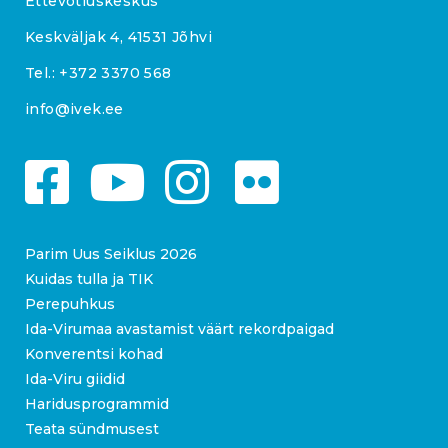
Ettevõtluskeskus
Keskväljak 4, 41531 Jõhvi
Tel.:
+372 3370 568
info@ivek.ee
Parim Uus Seiklus 2026
Kuidas tulla ja TIK
Perepuhkus
Ida-Virumaa avastamist väärt rekordpaigad
Konverentsi kohad
Ida-Viru giidid
Haridusprogrammid
Teata sündmusest