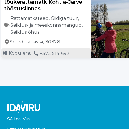
tõukerattamatk Kohtla-Järve
tööstuslinnas
Rattamatkateed
,
Giidiga tuur
,
Seiklus- ja meeskonnamängud
,
Seiklus õhus
Spordi tänav, 4, 30328
Koduleht
+372 5141692
SA Ida-Viru