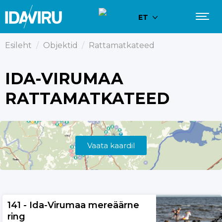
ET
Esileht
/
Objektid
/
Rattamatkateed
IDA-VIRUMAA
RATTAMATKATEED
Vaata kaardil
141 - Ida-Virumaa mereäärne
ring