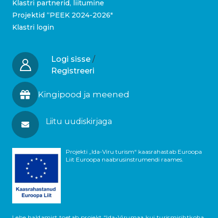
Klastri partnerid, liitumine
Projektid “PEEK 2024-2026″
Klastri login
Logi sisse
/
Registreeri
Kingipood ja meened
Liitu uudiskirjaga
Projekti „Ida-Viru turism“ kaasrahastab Euroopa
Liit Euroopa naabrusinstrumendi raames.
Lehe haldamist toetab projekt “Ida-Virumaa kui turismisihtkoha