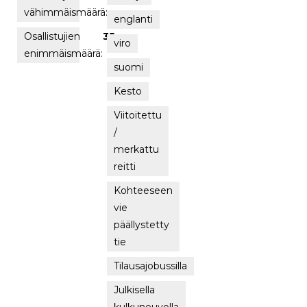
vähimmäismäärä:
englanti
Osallistujien
35
viro
enimmäismäärä:
suomi
Kesto
Viitoitettu
/
merkattu
reitti
Kohteeseen
vie
päällystetty
tie
Tilausajobussilla
Julkisella
kulkuneuvolla