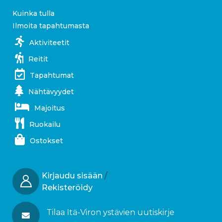
Kuinka tulla
Ilmoita tapahtumasta
Aktiviteetit
Reitit
Tapahtumat
Nähtävyydet
Majoitus
Ruokailu
Ostokset
Kirjaudu sisään
/
Rekisteröidy
Tilaa Itä-Viron ystävien uutiskirje