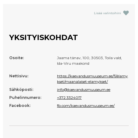
Lisää valintoihini
YKSITYISKOHDAT
Osoite:
Jaama tänav, 100, 30503, Toila vald,
Ida-Viru maakond
Nettisivu:
https://kaevandusmuuseum.ee/fi/elamy
kset/maanalaiset-elamykset/
Sähköposti:
info@kaevandusmuuseum.ee
Puhelinnumero:
+372 3324017
Facebook:
fb.com/kaevandusmuuseum.ee/