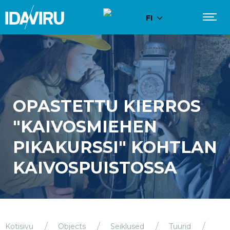
FI
OPASTETTU KIERROS
"KAIVOSMIEHEN
PIKAKURSSI" KOHTLAN
KAIVOSPUISTOSSA
Kotisivu
Objects
Seiklused
Tuurid