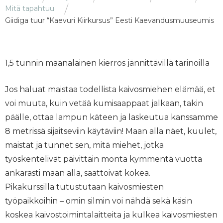
Mitä tapahtuu
Giidiga tuur “Kaevuri Kiirkursus” Eesti Kaevandusmuuseumis
1,5 tunnin maanalainen kierros jännittävillä tarinoilla
Jos haluat maistaa todellista kaivosmiehen elämää, et
voi muuta, kuin vetää kumisaappaat jalkaan, takin
päälle, ottaa lampun käteen ja laskeutua kanssamme
8 metrissä sijaitseviin käytäviin! Maan alla näet, kuulet,
maistat ja tunnet sen, mitä miehet, jotka
työskentelivät päivittäin monta kymmentä vuotta
ankarasti maan alla, saattoivat kokea.
Pikakurssilla tutustutaan kaivosmiesten
työpaikkoihin – omin silmin voi nähdä sekä käsin
koskea kaivostoimintalaitteita ja kulkea kaivosmiesten