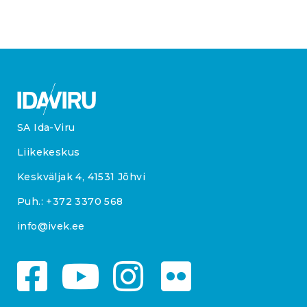
SA Ida-Viru
Liikekeskus
Keskväljak 4, 41531 Jõhvi
Puh.:
+372 3370 568
info@ivek.ee