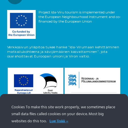
Project Ida-Viru tourism is implemented under
the European Neighbourhood Instrument and co-
financed by the European Union
Verkkosivun ylläpitoa tukee hanke ”Ida-Virumaan kehittäminen
matkailukohteena ja kävijämäärien kasvattaminen”, jota
osarahoittavat Euroopan unioni ja Viron valtio.
Cookies To make this site work properly, we sometimes place
small data files called cookies on your device. Most big
Tietoja esineistä tulee Viron matkailuportaalista
websites do this too.
Lue lisää
https://www.visitestonia.com/fi