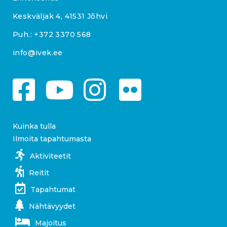
Keskväljak 4, 41531 Jõhvi
Puh.:
+372 3370 568
info@ivek.ee
Kuinka tulla
Ilmoita tapahtumasta
Aktiviteetit
Reitit
Tapahtumat
Nähtävyydet
Majoitus