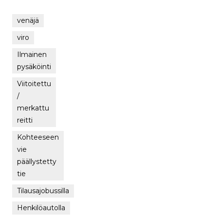
venäjä
viro
Ilmainen
pysäköinti
Viitoitettu
/
merkattu
reitti
Kohteeseen
vie
päällystetty
tie
Tilausajobussilla
Henkilöautolla