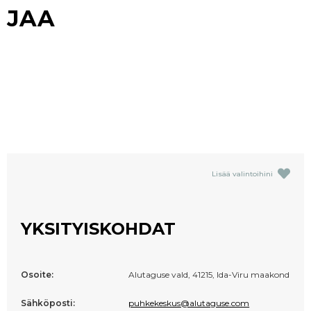
JAA
Lisää valintoihini
YKSITYISKOHDAT
Osoite:
Alutaguse vald, 41215, Ida-Viru maakond
Sähköposti:
puhkekeskus@alutaguse.com