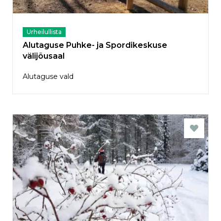
Urheilullista
Alutaguse Puhke- ja Spordikeskuse
välijõusaal
Alutaguse vald