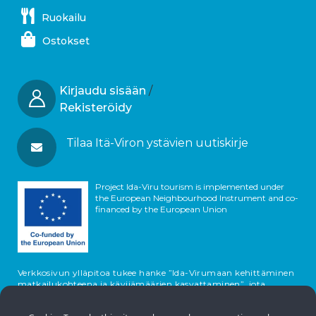
Ruokailu
Ostokset
Kirjaudu sisään
/
Rekisteröidy
Tilaa Itä-Viron ystävien uutiskirje
Project Ida-Viru tourism is implemented under
the European Neighbourhood Instrument and co-
financed by the European Union
Verkkosivun ylläpitoa tukee hanke ”Ida-Virumaan kehittäminen
matkailukohteena ja kävijämäärien kasvattaminen”, jota
osarahoittavat Euroopan unioni ja Viron valtio.