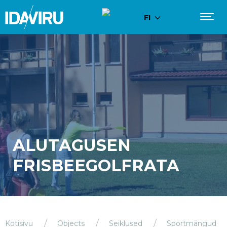
FI
ALUTAGUSEN
FRISBEEGOLFRATA
Kotisivu
Objects
Seiklused
Sportmängud