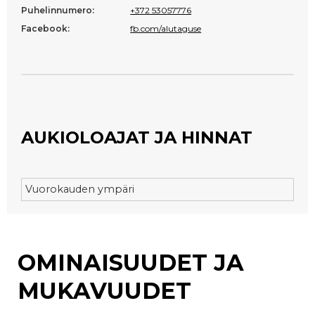
Puhelinnumero:
+372 53057776
Facebook:
fb.com/alutaguse
AUKIOLOAJAT JA HINNAT
Vuorokauden ympäri
OMINAISUUDET JA
MUKAVUUDET