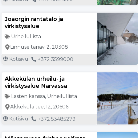
Joaorgin rantatalo ja
virkistysalue
Urheilullista
Linnuse tänav, 2, 20308
Kotisivu
+372 3599000
Äkkekülan urheilu- ja
virkistysalue Narvassa
Lasten kanssa
,
Urheilullista
Äkkeküla tee, 12, 20606
Kotisivu
+372 53485279