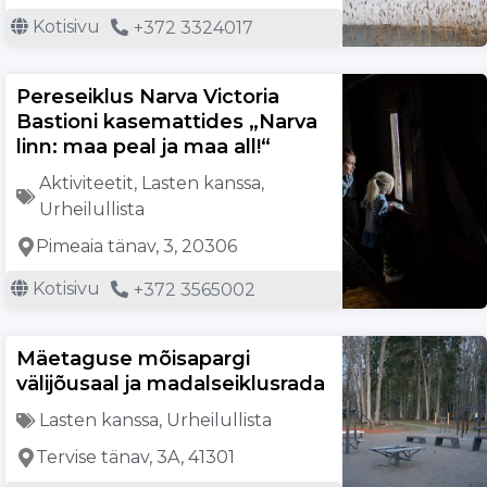
Kotisivu
+372 3324017
Pereseiklus Narva Victoria
Bastioni kasemattides „Narva
linn: maa peal ja maa all!“
Aktiviteetit
,
Lasten kanssa
,
Urheilullista
Pimeaia tänav, 3, 20306
Kotisivu
+372 3565002
Mäetaguse mõisapargi
välijõusaal ja madalseiklusrada
Lasten kanssa
,
Urheilullista
Tervise tänav, 3A, 41301