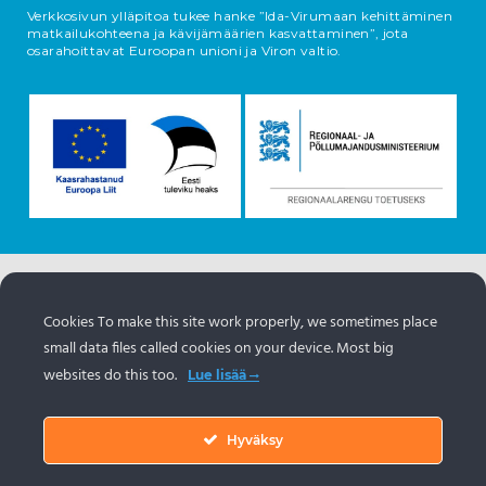
Verkkosivun ylläpitoa tukee hanke ”Ida-Virumaan kehittäminen
matkailukohteena ja kävijämäärien kasvattaminen”, jota
osarahoittavat Euroopan unioni ja Viron valtio.
Tietoja esineistä tulee Viron matkailuportaalista
https://www.visitestonia.com/fi
Cookies To make this site work properly, we sometimes place
small data files called cookies on your device. Most big
websites do this too.
Lue lisää
Hyväksy