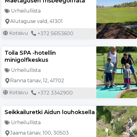
Mäetagusen frisbeegolfrata
Urheilullista
Alutaguse vald, 41301
Kotisivu
+372 56153600
Toila SPA -hotellin
minigolfkeskus
Urheilullista
Ranna tänav, 12, 41702
Kotisivu
+372 3342900
Seikkailuretki Aidun louhoksella
Urheilullista
Jaama tänav, 100, 30503