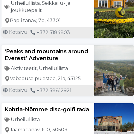
Urheilullista
,
Seikkailu- ja
joukkuepelit
Papli tänav, 7b, 43301
Kotisivu
+372 5184803
‘Peaks and mountains around
Everest’ Adventure
Aktiviteetit
,
Urheilullista
Vabaduse puiestee, 21a, 43125
Kotisivu
+372 58812921
Kohtla-Nõmme disc-golfi rada
Urheilullista
Jaama tänav, 100, 30503