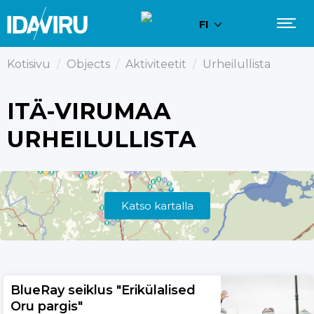
FI
Kotisivu
/
Objects
/
Aktiviteetit
/
Urheilullista
ITÄ-VIRUMAA
URHEILULLISTA
Katso kartalla
BlueRay seiklus "Erikülalised
Oru pargis"