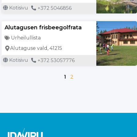
Kotisivu
+372 5046856
Alutagusen frisbeegolfrata
Urheilullista
Alutaguse vald, 41215
Kotisivu
+372 53057776
1
2