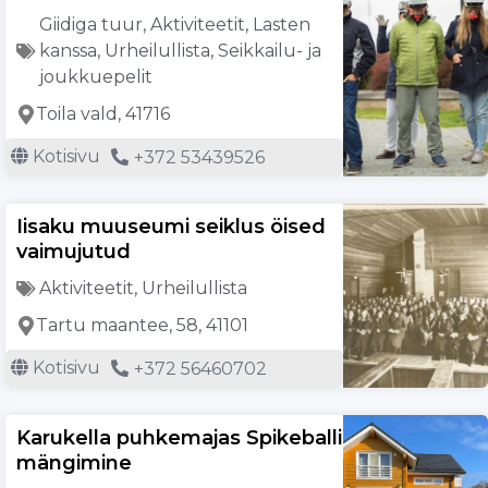
Giidiga tuur
,
Aktiviteetit
,
Lasten
kanssa
,
Urheilullista
,
Seikkailu- ja
joukkuepelit
Toila vald, 41716
Kotisivu
+372 53439526
Iisaku muuseumi seiklus öised
vaimujutud
Aktiviteetit
,
Urheilullista
Tartu maantee, 58, 41101
Kotisivu
+372 56460702
Karukella puhkemajas Spikeballi
mängimine