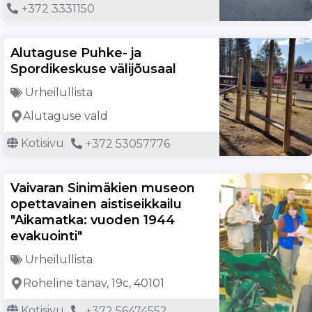
+372 3331150
Alutaguse Puhke- ja
Spordikeskuse välijõusaal
Urheilullista
Alutaguse vald
Kotisivu
+372 53057776
Vaivaran Sinimäkien museon
opettavainen aistiseikkailu
"Aikamatka: vuoden 1944
evakuointi"
Urheilullista
Roheline tänav, 19c, 40101
Kotisivu
+372 56474552