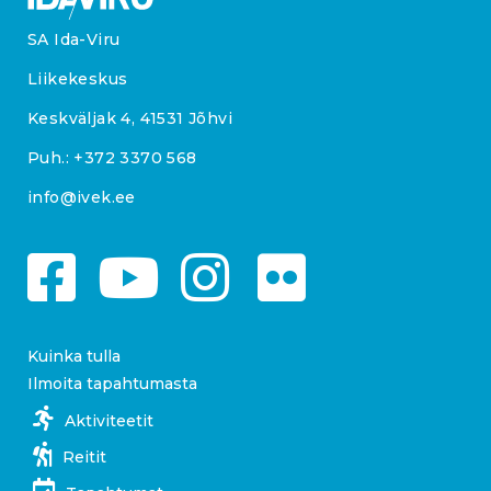
SA Ida-Viru
Liikekeskus
Keskväljak 4, 41531 Jõhvi
Puh.:
+372 3370 568
info@ivek.ee
Kuinka tulla
Ilmoita tapahtumasta
Aktiviteetit
Reitit