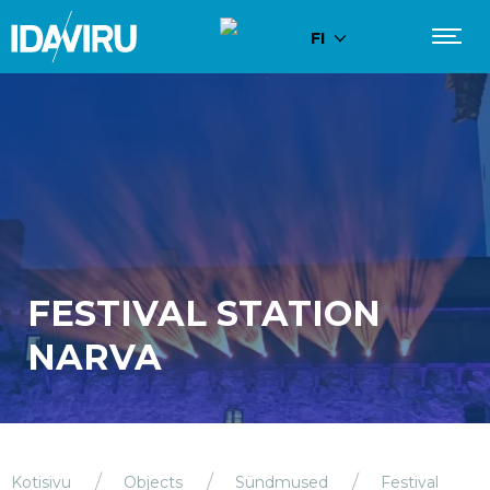
FI
FESTIVAL STATION
NARVA
Kotisivu
Objects
Sündmused
Festival