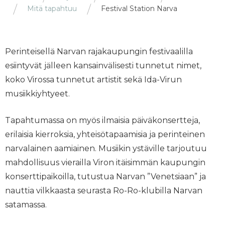
Mitä tapahtuu
Festival Station Narva
Perinteisellä Narvan rajakaupungin festivaalilla
esiintyvät jälleen kansainvälisesti tunnetut nimet,
koko Virossa tunnetut artistit sekä Ida-Virun
musiikkiyhtyeet.
Tapahtumassa on myös ilmaisia päiväkonsertteja,
erilaisia kierroksia, yhteisötapaamisia ja perinteinen
narvalainen aamiainen. Musiikin ystäville tarjoutuu
mahdollisuus vierailla Viron itäisimmän kaupungin
konserttipaikoilla, tutustua Narvan ”Venetsiaan” ja
nauttia vilkkaasta seurasta Ro-Ro-klubilla Narvan
satamassa.