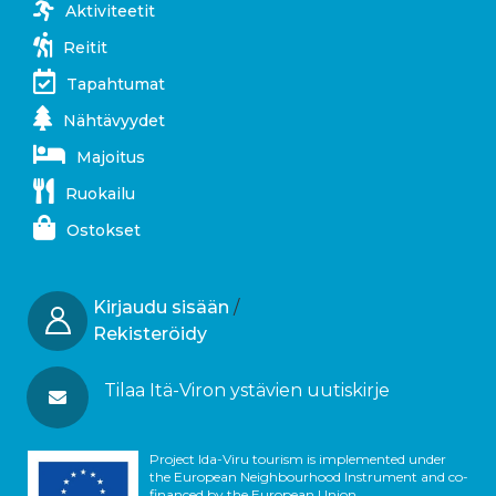
Aktiviteetit
Reitit
Tapahtumat
Nähtävyydet
Majoitus
Ruokailu
Ostokset
Kirjaudu sisään
/
Rekisteröidy
Tilaa Itä-Viron ystävien uutiskirje
Project Ida-Viru tourism is implemented under
the European Neighbourhood Instrument and co-
financed by the European Union