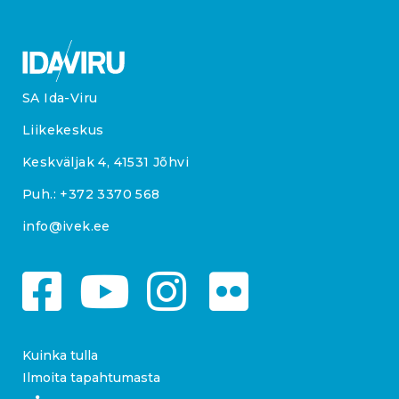
SA Ida-Viru
Liikekeskus
Keskväljak 4, 41531 Jõhvi
Puh.:
+372 3370 568
info@ivek.ee
Kuinka tulla
Ilmoita tapahtumasta