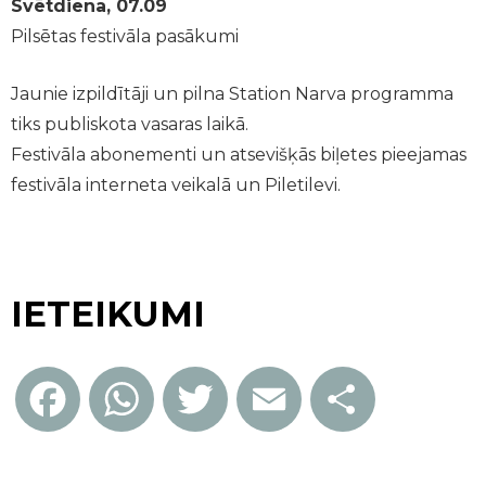
Svētdiena, 07.09
Pilsētas festivāla pasākumi
Jaunie izpildītāji un pilna Station Narva programma
tiks publiskota vasaras laikā.
Festivāla abonementi un atsevišķās biļetes pieejamas
festivāla interneta veikalā un Piletilevi.
IETEIKUMI
Facebook
WhatsApp
Twitter
Email
Share