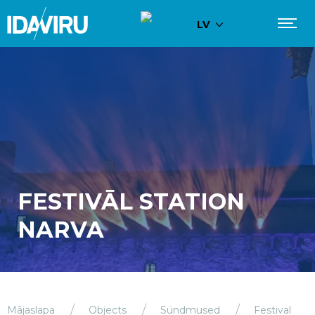
LV
FESTIVĀL STATION
NARVA
Mājaslapa
Objects
Sündmused
Festival