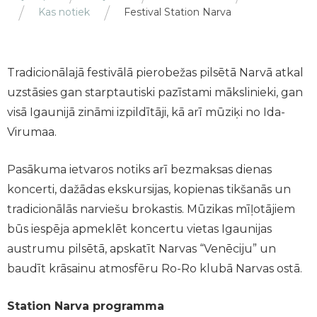
Kas notiek
Festival Station Narva
Tradicionālajā festivālā pierobežas pilsētā Narvā atkal
uzstāsies gan starptautiski pazīstami mākslinieki, gan
visā Igaunijā zināmi izpildītāji, kā arī mūziķi no Ida-
Virumaa.
Pasākuma ietvaros notiks arī bezmaksas dienas
koncerti, dažādas ekskursijas, kopienas tikšanās un
tradicionālās narviešu brokastis. Mūzikas mīļotājiem
būs iespēja apmeklēt koncertu vietas Igaunijas
austrumu pilsētā, apskatīt Narvas “Venēciju” un
baudīt krāsainu atmosfēru Ro-Ro klubā Narvas ostā.
Station Narva programma