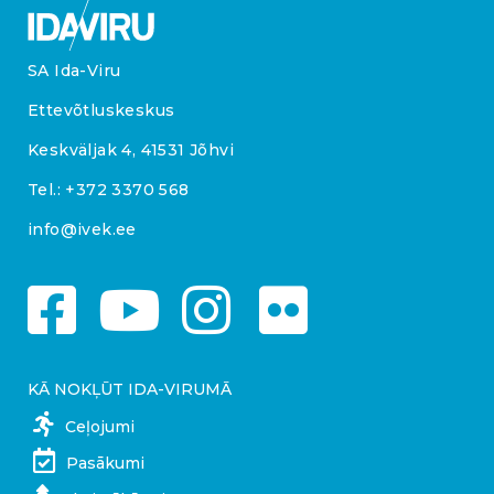
SA Ida-Viru
Ettevõtluskeskus
Keskväljak 4, 41531 Jõhvi
Tel.:
+372 3370 568
info@ivek.ee
KĀ NOKĻŪT IDA-VIRUMĀ
Ceļojumi
Pasākumi