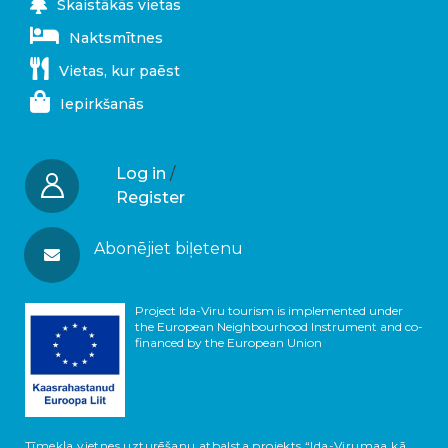
Skaistākās vietas
Naktsmītnes
Vietas, kur paēst
Iepirkšanās
Log in
/
Register
Abonējiet biļetenu
Project Ida-Viru tourism is implemented under
the European Neighbourhood Instrument and co-
financed by the European Union
Tīmekļa vietnes uzturēšanu atbalsta projekts “Ida-Virumaa kā