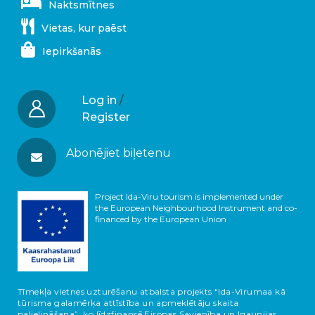
Naktsmītnes
Vietas, kur paēst
Iepirkšanās
Log in
/
Register
Abonējiet biļetenu
Project Ida-Viru tourism is implemented under
the European Neighbourhood Instrument and co-
financed by the European Union
Tīmekļa vietnes uzturēšanu atbalsta projekts “Ida-Virumaa kā
tūrisma galamērķa attīstība un apmeklētāju skaita
palielināšana”, ko līdzfinansē Eiropas Savienība un Igaunijas