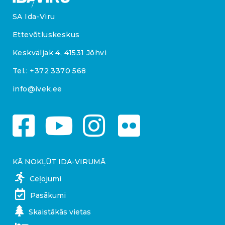
SA Ida-Viru
Ettevõtluskeskus
Keskväljak 4, 41531 Jõhvi
Tel.:
+372 3370 568
info@ivek.ee
KĀ NOKĻŪT IDA-VIRUMĀ
Ceļojumi
Pasākumi
Skaistākās vietas