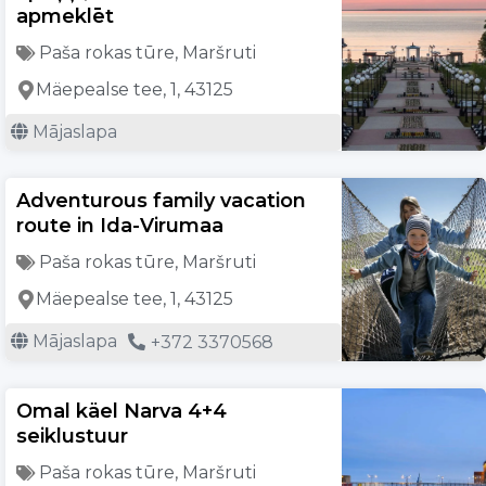
apmeklēt
Paša rokas tūre
,
Maršruti
Mäepealse tee, 1, 43125
Mājaslapa
Adventurous family vacation
route in Ida-Virumaa
Paša rokas tūre
,
Maršruti
Mäepealse tee, 1, 43125
Mājaslapa
+372 3370568
Omal käel Narva 4+4
seiklustuur
Paša rokas tūre
,
Maršruti