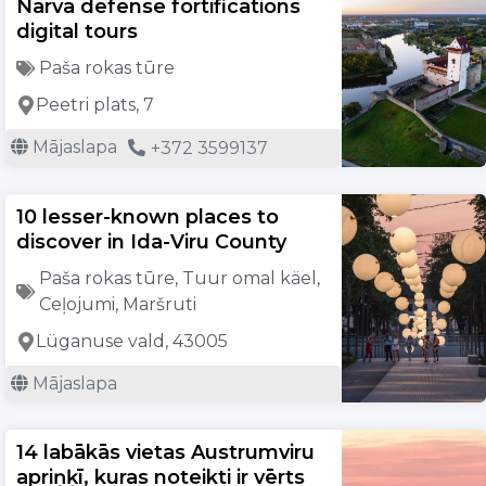
Narva defense fortifications
digital tours
Paša rokas tūre
Peetri plats, 7
Mājaslapa
+372 3599137
10 lesser-known places to
discover in Ida-Viru County
Paša rokas tūre
,
Tuur omal käel
,
Ceļojumi
,
Maršruti
Lüganuse vald, 43005
Mājaslapa
14 labākās vietas Austrumviru
apriņķī, kuras noteikti ir vērts