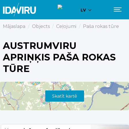
LV
Mājaslapa
/
Objects
/
Ceļojumi
/
Paša rokas tūre
AUSTRUMVIRU
APRIŅĶIS PAŠA ROKAS
TŪRE
Skatīt kartē