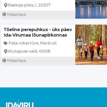
Raekoja plats, 1, 20307
Mājaslapa
Tõeline perepuhkus - üks päev
Ida-Virumaa lõunapiirkonnas
Paša rokas tūre
,
Maršruti
Alutaguse vald, 41008
Mājaslapa