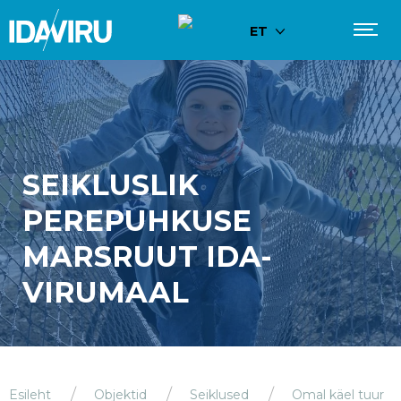
ET
SEIKLUSLIK
PEREPUHKUSE
MARSRUUT IDA-
VIRUMAAL
Esileht
Objektid
Seiklused
Omal käel tuur