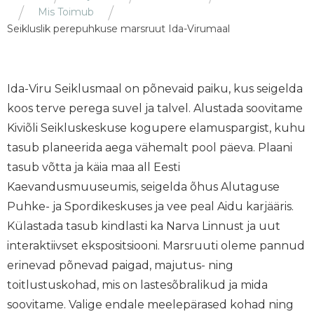
Mis Toimub
Seikluslik perepuhkuse marsruut Ida-Virumaal
Ida-Viru Seiklusmaal on põnevaid paiku, kus seigelda
koos terve perega suvel ja talvel. Alustada soovitame
Kiviõli Seikluskeskuse kogupere elamuspargist, kuhu
tasub planeerida aega vähemalt pool päeva. Plaani
tasub võtta ja käia maa all Eesti
Kaevandusmuuseumis, seigelda õhus Alutaguse
Puhke- ja Spordikeskuses ja vee peal Aidu karjääris.
Külastada tasub kindlasti ka Narva Linnust ja uut
interaktiivset ekspositsiooni. Marsruuti oleme pannud
erinevad põnevad paigad, majutus- ning
toitlustuskohad, mis on lastesõbralikud ja mida
soovitame. Valige endale meelepärased kohad ning