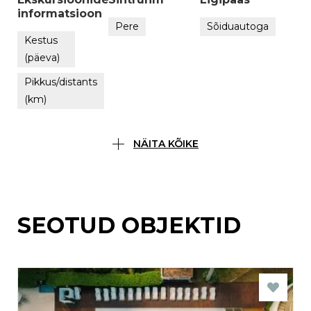
informatsioon
Pere
Sõiduautoga
Kestus
(päeva)
Pikkus/distants
(km)
NÄITA KÕIKE
SEOTUD OBJEKTID