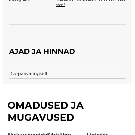
rism/
AJAD JA HINNAD
Ööpäevaringselt
OMADUSED JA
MUGAVUSED
Ekskursioonide
Sihtrühm
Ligipääs