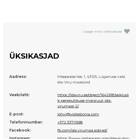
Lisage minu valikutesse
ÜKSIKASJAD
Aadress:
Mäepealse tee, 1, 43125, Lüganuse vald,
Ida-Viru maakond
Veebileht:
https://idaviru.ee/object/1642618/seiklusli
k-perepuhkuse-marsruut-ida-
virumaal-2/
E-post:
johvi@visitestonia.com
Telefoninumber:
+372 3370568
Facebook:
fb.com/ida.virumaa.sobrad/
Instagram:
https://www.instagram.com/idavirutou