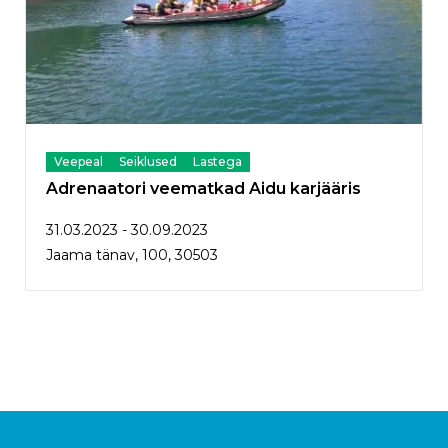
Veepeal
Seiklused
Lastega
Adrenaatori veematkad Aidu karjääris
31.03.2023 - 30.09.2023
Jaama tänav, 100, 30503