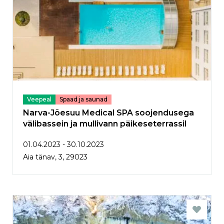
Veepeal
Spaad ja saunad
Narva-Jõesuu Medical SPA soojendusega
välibassein ja mullivann päikeseterrassil
01.04.2023 - 30.10.2023
Aia tänav, 3, 29023