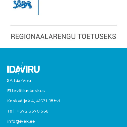
SA Ida-Viru
Ettevõtluskeskus
Keskväljak 4, 41531 Jõhvi
Tel.:
+372 3370 568
info@ivek.ee