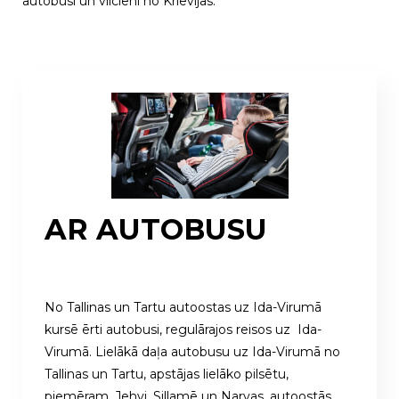
autobusi un vilcieni no Krievijas.
AR AUTOBUSU
No Tallinas un Tartu autoostas uz Ida-Virumā
kursē ērti autobusi, regulārajos reisos uz Ida-
Virumā. Lielākā daļa autobusu uz Ida-Virumā no
Tallinas un Tartu, apstājas lielāko pilsētu,
piemēram, Jehvi, Sillamē un Narvas, autoostās.