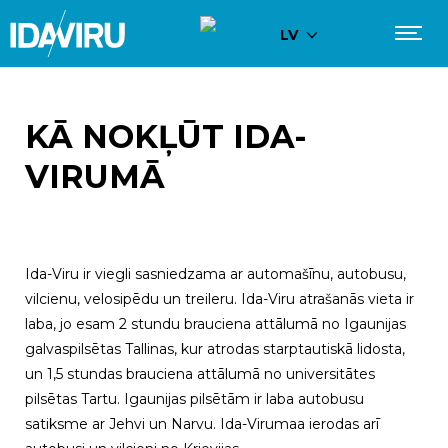
LV
KĀ NOKĻŪT IDA-
VIRUMĀ
Ida-Viru ir viegli sasniedzama ar automašīnu, autobusu,
vilcienu, velosipēdu un treileru. Ida-Viru atrašanās vieta ir
laba, jo esam 2 stundu brauciena attālumā no Igaunijas
galvaspilsētas Tallinas, kur atrodas starptautiskā lidosta,
un 1,5 stundas brauciena attālumā no universitātes
pilsētas Tartu. Igaunijas pilsētām ir laba autobusu
satiksme ar Jehvi un Narvu. Ida-Virumaa ierodas arī