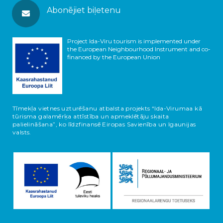
Abonējiet biļetenu
Project Ida-Viru tourism is implemented under
the European Neighbourhood Instrument and co-
financed by the European Union
Tīmekļa vietnes uzturēšanu atbalsta projekts “Ida-Virumaa kā
tūrisma galamērķa attīstība un apmeklētāju skaita
palielināšana”, ko līdzfinansē Eiropas Savienība un Igaunijas
valsts.