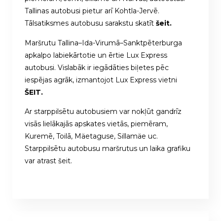
Tallinas autobusi pietur arī Kohtla-Jervē.
Tālsatiksmes autobusu sarakstu skatīt
šeit.
Maršrutu Tallina–Ida-Virumā–Sanktpēterburga
apkalpo labiekārtotie un ērtie Lux Express
autobusi. Vislabāk ir iegādāties biļetes pēc
iespējas agrāk, izmantojot Lux Express vietni
ŠEIT.
Ar starppilsētu autobusiem var nokļūt gandrīz
visās lielākajās apskates vietās, piemēram,
Kuremē, Toilā, Mäetaguse, Sillamäe uc.
Starppilsētu autobusu maršrutus un laika grafiku
var atrast šeit.