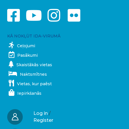
KĀ NOKĻŪT IDA-VIRUMĀ
Ceļojumi
Pasākumi
Skaistākās vietas
Naktsmītnes
Vietas, kur paēst
Iepirkšanās
Log in
/
Register