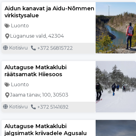
Aidun kanavat ja Aidu-Nõmmen
virkistysalue
Luonto
Lüganuse vald, 42304
Kotisivu
+372 56815722
Alutaguse Matkaklubi
räätsamatk Hiiesoos
Luonto
Jaama tänav, 100, 30503
Kotisivu
+372 5141692
Alutaguse Matkaklubi
jalgsimatk kriivadele Agusalu