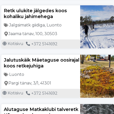
Retk ulukite jälgedes koos
kohaliku jahimehega
Jalgsimatk giidiga
,
Luonto
Jaama tänav, 100, 30503
Kotisivu
+372 5141692
Jalutuskäik Mäetaguse oosirajal
koos retkejuhiga
Luonto
Pargi tänav, 3/1, 41301
Kotisivu
+372 5141692
Alutaguse Matkaklubi talveretk