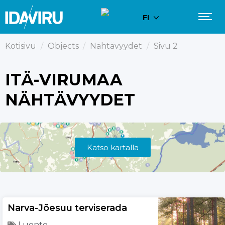
FI
Kotisivu
/
Objects
/
Nähtävyydet
/
Sivu 2
ITÄ-VIRUMAA
NÄHTÄVYYDET
Katso kartalla
Narva-Jõesuu terviserada
Luonto