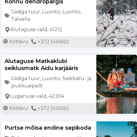
Kõnnu dendropargis
Giidiga tuur
,
Luonto
,
Luonto
,
Talvella
Alutaguse vald, 41212
Kotisivu
+372 5141692
Alutaguse Matkaklubi
seiklusmatk Aidu karjääris
Giidiga tuur
,
Luonto
,
Seikkailu- ja
joukkuepelit
Lüganuse vald, 42304
Kotisivu
+372 5141692
Purtse mõisa endine sepikoda