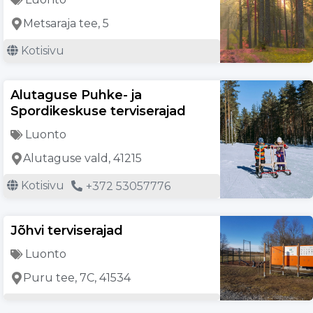
Metsaraja tee, 5
Kotisivu
Alutaguse Puhke- ja
Spordikeskuse terviserajad
Luonto
Alutaguse vald, 41215
Kotisivu
+372 53057776
Jõhvi terviserajad
Luonto
Puru tee, 7C, 41534