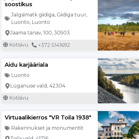
soostikus
Jalgsimatk giidiga
,
Giidiga tuur
,
Luonto
,
Luonto
Jaama tänav, 100, 30503
Kotisivu
+372 5141692
Aidu karjääriala
Luonto
Lüganuse vald, 42304
Kotisivu
Virtuaalikierros "VR Toila 1938"
Rakennukset ja monumentit
Toila vald, 41716