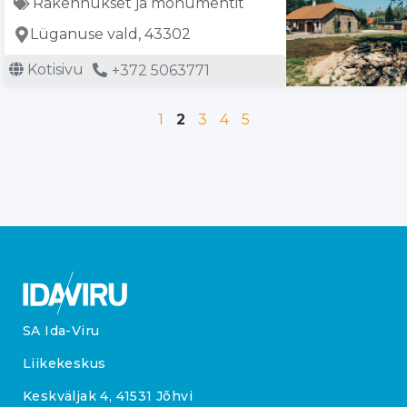
Rakennukset ja monumentit
Lüganuse vald, 43302
Kotisivu
+372 5063771
1
2
3
4
5
SA Ida-Viru
Liikekeskus
Keskväljak 4, 41531 Jõhvi