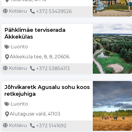
Kotisivu
+372 53439526
Pähklimäe terviserada
Äkkekülas
Luonto
Äkkeküla tee, 8, 8, 20606
Kotisivu
+372 53854113
Jõhvikaretk Agusalu sohu koos
retkejuhiga
Luonto
Alutaguse vald, 41103
Kotisivu
+372 5141692