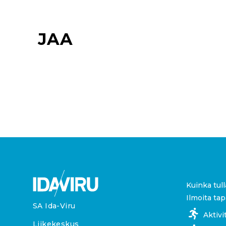
JAA
Kuinka tull
Ilmoita ta
SA Ida-Viru
Aktivi
Liikekeskus