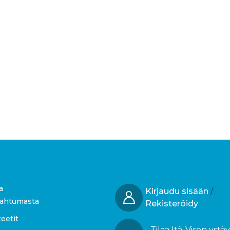
a
Kirjaudu sisään
/
pahtumasta
Rekisteröidy
teetit
Tilaa Itä-Viron ystä