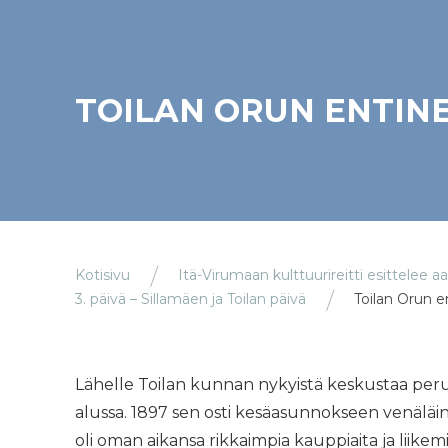
TOILAN ORUN ENTINE
Kotisivu
Itä-Virumaan kulttuurireitti esittelee a
3. päivä – Sillamäen ja Toilan päivä
Toilan Orun en
Lähelle Toilan kunnan nykyistä keskustaa per
alussa. 1897 sen osti kesäasunnokseen venäläine
oli oman aikansa rikkaimpia kauppiaita ja liikemi