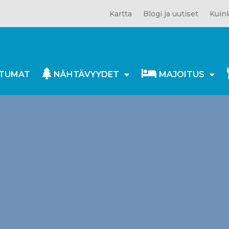
Kartta
Blogi ja uutiset
Kuink
TUMAT
NÄHTÄVYYDET
MAJOITUS