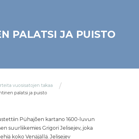
N PALATSI JA PUISTO
arteita vuosisatojen takaa
tinen palatsi ja puisto
ustettiin Pühajõen kartano 1600-luvun
n suurliikemies Grigori Jelisejev, joka
ehiä koko Venäjällä. Jelisejev