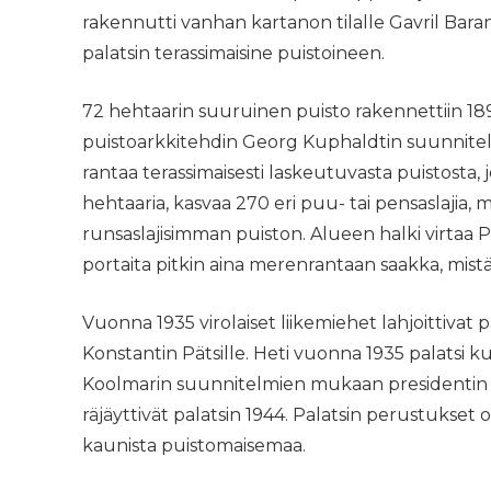
rakennutti vanhan kartanon tilalle Gavril Ba
palatsin terassimaisine puistoineen.
72 hehtaarin suuruinen puisto rakennettiin 189
puistoarkkitehdin Georg Kuphaldtin suunnitel
rantaa terassimaisesti laskeutuvasta puistosta, 
hehtaaria, kasvaa 270 eri puu- tai pensaslajia, 
runsaslajisimman puiston. Alueen halki virtaa 
portaita pitkin aina merenrantaan saakka, mist
Vuonna 1935 virolaiset liikemiehet lahjoittivat 
Konstantin Pätsille. Heti vuonna 1935 palatsi 
Koolmarin suunnitelmien mukaan presidentin ke
räjäyttivät palatsin 1944. Palatsin perustukse
kaunista puistomaisemaa.