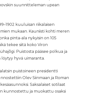
ranovskin suunnitteleman upean
9–1902 kuuluisan riikalaisen
mien mukaan. Kauniisti kohti meren
jonka pinta-ala nykyisin on 105
mikä tekee siitä koko Viron
Pühajõgi. Puistosta pääsee polkua ja
ä löytyy hyvä uimaranta.
palatsin puistoineen presidentti
kunnostettiin Olev Siinmaan ja Roman
säasunnoksi. Saksalaiset sotilaat
t on kunnostettu ja muokattu osaksi