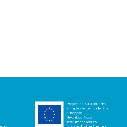
Project Ida-Viru tourism
is implemented under the
European
Neighbourhood
Instrument and co-
vien
financed by the European