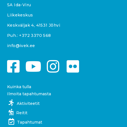
SA Ida-Viru
Liikekeskus
Keskväljak 4, 41531 Jõhvi
Puh.:
+372 3370 568
info@ivek.ee
Kuinka tulla
Ilmoita tapahtumasta
Aktiviteetit
Reitit
Tapahtumat