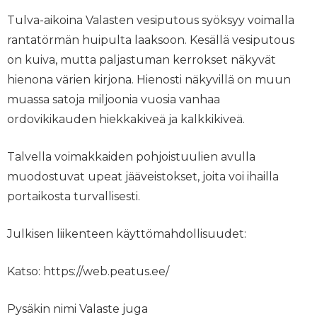
Tulva-aikoina Valasten vesiputous syöksyy voimalla
rantatörmän huipulta laaksoon. Kesällä vesiputous
on kuiva, mutta paljastuman kerrokset näkyvät
hienona värien kirjona. Hienosti näkyvillä on muun
muassa satoja miljoonia vuosia vanhaa
ordovikikauden hiekkakiveä ja kalkkikiveä.
Talvella voimakkaiden pohjoistuulien avulla
muodostuvat upeat jääveistokset, joita voi ihailla
portaikosta turvallisesti.
Julkisen liikenteen käyttömahdollisuudet:
Katso: https://web.peatus.ee/
Pysäkin nimi Valaste juga