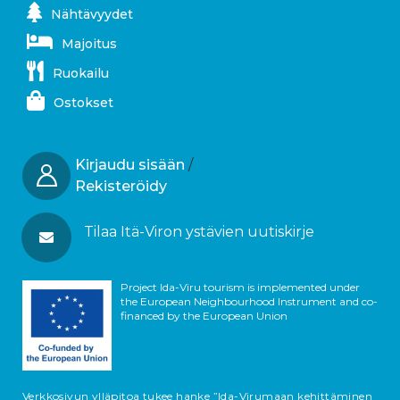
Nähtävyydet
Majoitus
Ruokailu
Ostokset
Kirjaudu sisään
/
Rekisteröidy
Tilaa Itä-Viron ystävien uutiskirje
Project Ida-Viru tourism is implemented under
the European Neighbourhood Instrument and co-
financed by the European Union
Verkkosivun ylläpitoa tukee hanke ”Ida-Virumaan kehittäminen