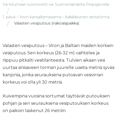
Itä-Virumaan luontoreitti vie Suomenlahdelta Peipsijärvelle
1. päivä – Viron kansallismaisema – kalkkikivinen rantatörmä
Valasten vesiputous (näköalapaikka)
Valasten vesiputous – Viron ja Baltian maiden korkein
vesiputous. Sen korkeus (26-32 m) vaihtelee ja
riippuu pitkälti vesitilanteesta. Tulvien aikaan vesi
uurtaa sinisaveen törmän juurelle useita metriä syvää
kanjonia, jonka seurauksena putoavan vesivirran
korkeus voi olla yli 30 metriä.
Kuivempina vuosina sortumat täyttävät putouksen
pohjan ja sen seurauksena vesiputouksen korkeus
on paikoin laskenut 26 metriin.