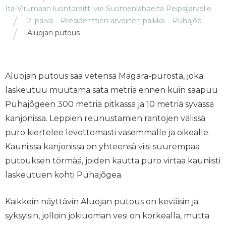
Itä-Virumaan luontoreitti vie Suomenlahdelta Peipsijärvelle
2. päivä – Presidenttien arvoinen paikka – Pühajõe
Aluojan putous
Aluojan putous saa vetensä Mägara-purosta, joka
laskeutuu muutama sata metriä ennen kuin saapuu
Pühajõgeen 300 metriä pitkässä ja 10 metriä syvässä
kanjonissa. Leppien reunustamien rantojen välissä
puro kiertelee levottomasti vasemmalle ja oikealle.
Kauniissa kanjonissa on yhteensä viisi suurempaa
putouksen törmää, joiden kautta puro virtaa kauniisti
laskeutuen kohti Pühajõgea.
Kaikkein näyttävin Aluojan putous on keväisin ja
syksyisin, jolloin jokiuoman vesi on korkealla, mutta