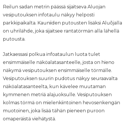
Reilun sadan metrin päässä sijaitseva Aluojan
vesiputouksen infotaulu näkyy helposti
parkkipaikalta. Kauniiden putousten lisäksi Aluõjalla
on uhrilähde, joka sijaitsee rantatörmän alla lähellä
putousta.
Jatkaessasi polkua infoataulun luota tulet
ensimmäiselle näköalatasanteelle, josta on hieno
näkymä vesiputouksen ensimmäiselle törmälle.
Vesiputouksen suurin pudotus näkyy seuraavalta
näköalatasanteelta, kun kävelee muutaman
kymmenen metriä alajuoksulle. Vesiputouksen
kolmas törmä on mielenkiintoinen hevosenkengän
muotoinen, joka lisää tähän pieneen puroon
omaperäistä viehätystä.