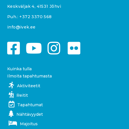
Keskväljak 4, 41531 Jõhvi
Puh.:
+372 3370 568
info@ivek.ee
Kuinka tulla
Ilmoita tapahtumasta
Aktiviteetit
Reitit
Tapahtumat
Nähtävyydet
Majoitus