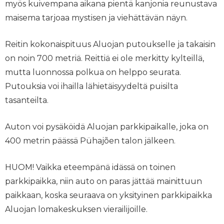
myös kuivempana aikana pientä kanjonia reunustava
maisema tarjoaa mystisen ja viehättävän näyn.
Reitin kokonaispituus Aluojan putoukselle ja takaisin
on noin 700 metriä. Reittiä ei ole merkitty kylteillä,
mutta luonnossa polkua on helppo seurata.
Putouksia voi ihailla lähietäisyydeltä puisilta
tasanteilta.
Auton voi pysäköidä Aluojan parkkipaikalle, joka on
400 metrin päässä Pühajõen talon jälkeen.
HUOM! Vaikka eteempänä idässä on toinen
parkkipaikka, niin auto on paras jättää mainittuun
paikkaan, koska seuraava on yksityinen parkkipaikka
Aluojan lomakeskuksen vierailijoille.