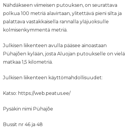
Nähdäkseen viimeisen putouksen, on seurattava
polkua 100 metriä alavirtaan, ylitettävä pieni silta ja
palattava vastakkaisella rannalla yläjuoksulle
kolmisenkymmentä metriä.
Julkisen liikenteen avulla pääsee ainoastaan
Pühajõen kylään, josta Aluojan putoukselle on vielä
matkaa 1,5 kilometriä.
Julkisen liikenteen käyttömahdollisuudet:
Katso: https://web.peatus.ee/
Pysäkin nimi Pühajõe
Bussit nr 46 ja 48