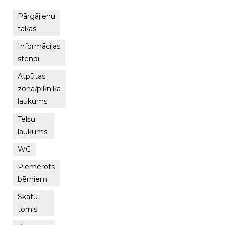
Pārgājienu
takas
Informācijas
stendi
Atpūtas
zona/piknika
laukums
Telšu
laukums
WC
Piemērots
bērniem
Skatu
tornis