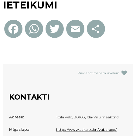
IETEIKUMI
Facebook
WhatsApp
Twitter
Email
Share
Pievienot manām izvēlēm
KONTAKTI
Adrese:
Toila vald, 30103, Ida-Viru maakond
Mājaslapa:
https://www.saka.ee/en/vaba-aeg/