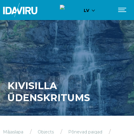
LV
KIVISILLA
ŪDENSKRITUMS
Mājaslapa
Objects
Põnevad paigad