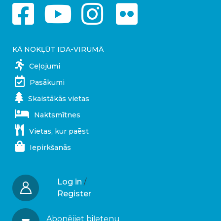
KĀ NOKĻŪT IDA-VIRUMĀ
Ceļojumi
Pasākumi
Skaistākās vietas
Naktsmītnes
Vietas, kur paēst
Iepirkšanās
Log in
/
Register
Abonējiet biļetenu