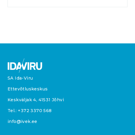
SA Ida-Viru
Ettevõtluskeskus
Keskväljak 4, 41531 Jõhvi
Tel.:
+372 3370 568
info@ivek.ee