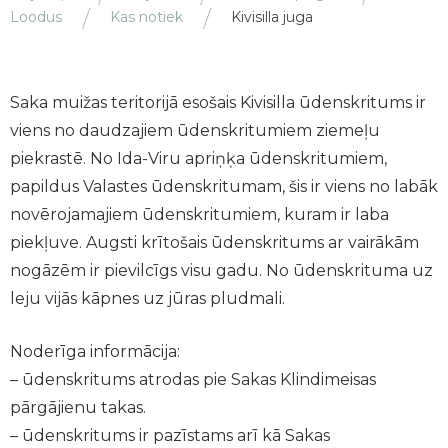
Loodus
Kas notiek
Kivisilla juga
Saka muižas teritorijā esošais Kivisilla ūdenskritums ir
viens no daudzajiem ūdenskritumiem ziemeļu
piekrastē. No Ida-Viru apriņķa ūdenskritumiem,
papildus Valastes ūdenskritumam, šis ir viens no labāk
novērojamajiem ūdenskritumiem, kuram ir laba
piekļuve. Augsti krītošais ūdenskritums ar vairākām
nogāzēm ir pievilcīgs visu gadu. No ūdenskrituma uz
leju vijās kāpnes uz jūras pludmali.
Noderīga informācija:
– ūdenskritums atrodas pie Sakas Klindimeisas
pārgājienu takas.
– ūdenskritums ir pazīstams arī kā Sakas