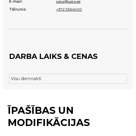
E-mail:
saka@saka.ee
Tālrunis:
+372 3364900
DARBA LAIKS & CENAS
Visu diennakti
ĪPAŠĪBAS UN
MODIFIKĀCIJAS