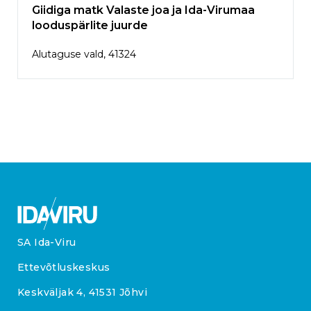
Giidiga matk Valaste joa ja Ida-Virumaa
looduspärlite juurde
Alutaguse vald, 41324
SA Ida-Viru
Ettevõtluskeskus
Keskväljak 4, 41531 Jõhvi