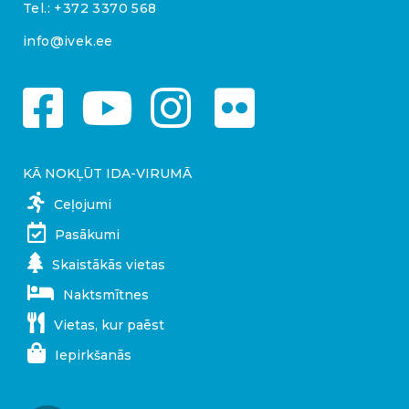
Tel.:
+372 3370 568
info@ivek.ee
KĀ NOKĻŪT IDA-VIRUMĀ
Ceļojumi
Pasākumi
Skaistākās vietas
Naktsmītnes
Vietas, kur paēst
Iepirkšanās