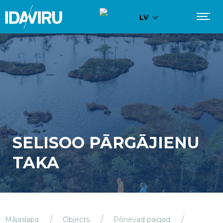
LV
SELISOO PĀRGĀJIENU
TAKA
Mājaslapa
Objects
Põnevad paigad