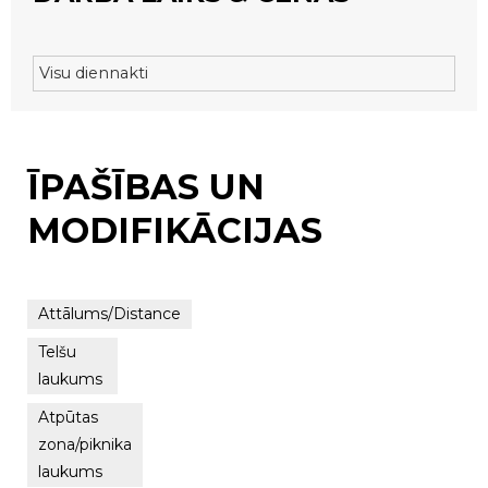
Visu diennakti
ĪPAŠĪBAS UN
MODIFIKĀCIJAS
Attālums/Distance
Telšu
laukums
Atpūtas
zona/piknika
laukums