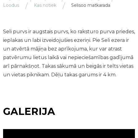
Loodus
Kas notiek
Selisoo matkarada
Seli purvs ir augstais purvs, ko raksturo purva priedes,
ieplakas un labi izveidojušies ezeriņi. Pie Seli ezera ir
un atvērtā mājiņa bez aprīkojuma, kur var atrast
patvērumu lietus laikā vai nepieciešamības gadījumā
arī pārnakšņot. Takas sākumā un beigās ir telts vietas
un vietas piknikam. Dēļu takas garums ir 4 km.
GALERIJA